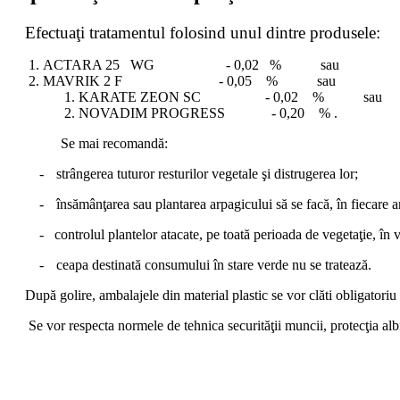
Efectuaţi tratamentul folosind unul dintre produsele:
ACTARA 25 WG - 0,02 % sau
MAVRIK 2 F - 0,05 % sau
KARATE ZEON SC - 0,02 % sau
NOVADIM PROGRESS - 0,20 % .
Se mai recomandă:
-
strângerea tuturor resturilor vegetale şi distrugerea lor;
-
însămânţarea sau plantarea arpagicului să se facă, în fiecare an, 
-
controlul plantelor atacate, pe toată perioada de vegetaţie, în 
-
ceapa destinată consumului în stare verde nu se tratează.
După golire, ambalajele din material plastic se vor clăti obligatoriu
Se vor respecta normele de tehnica securităţii muncii, protecţia albi