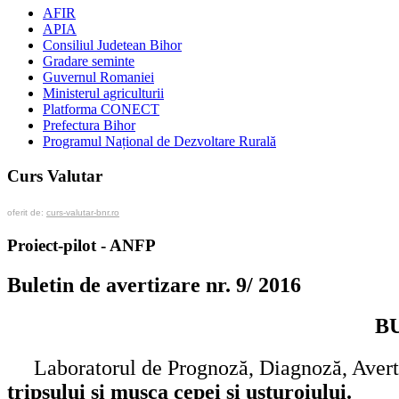
AFIR
APIA
Consiliul Judetean Bihor
Gradare seminte
Guvernul Romaniei
Ministerul agriculturii
Platforma CONECT
Prefectura Bihor
Programul Național de Dezvoltare Rurală
Curs Valutar
oferit de:
curs-valutar-bnr.ro
Proiect-pilot - ANFP
Buletin de avertizare nr. 9/ 2016
BU
Laboratorul de Prognoză, Diagnoză, Averti
tripsului şi musca cepei şi usturoiului.