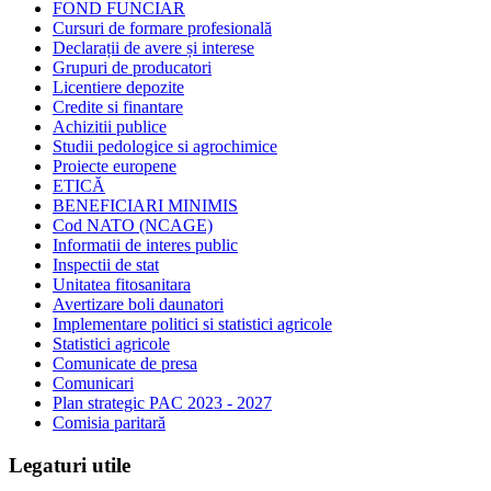
FOND FUNCIAR
Cursuri de formare profesională
Declarații de avere și interese
Grupuri de producatori
Licentiere depozite
Credite si finantare
Achizitii publice
Studii pedologice si agrochimice
Proiecte europene
ETICĂ
BENEFICIARI MINIMIS
Cod NATO (NCAGE)
Informatii de interes public
Inspectii de stat
Unitatea fitosanitara
Avertizare boli daunatori
Implementare politici si statistici agricole
Statistici agricole
Comunicate de presa
Comunicari
Plan strategic PAC 2023 - 2027
Comisia paritară
Legaturi utile