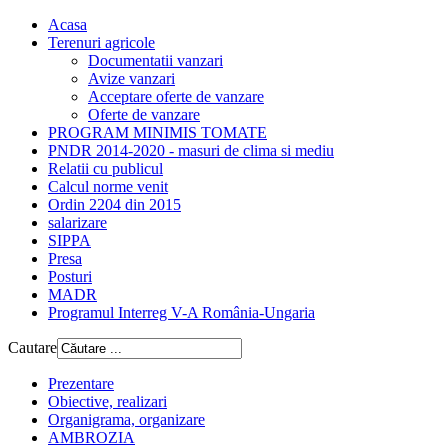
Acasa
Terenuri agricole
Documentatii vanzari
Avize vanzari
Acceptare oferte de vanzare
Oferte de vanzare
PROGRAM MINIMIS TOMATE
PNDR 2014-2020 - masuri de clima si mediu
Relatii cu publicul
Calcul norme venit
Ordin 2204 din 2015
salarizare
SIPPA
Presa
Posturi
MADR
Programul Interreg V-A România-Ungaria
Cautare
Prezentare
Obiective, realizari
Organigrama, organizare
AMBROZIA