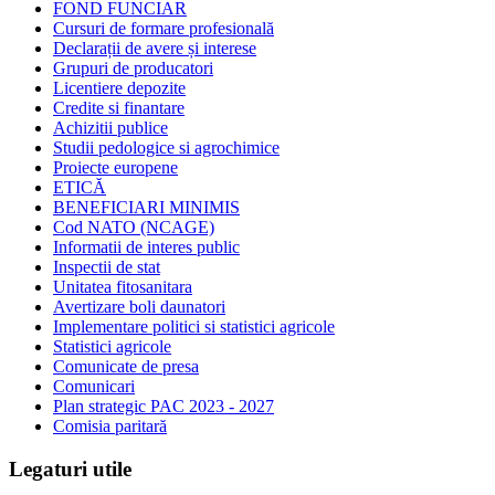
FOND FUNCIAR
Cursuri de formare profesională
Declarații de avere și interese
Grupuri de producatori
Licentiere depozite
Credite si finantare
Achizitii publice
Studii pedologice si agrochimice
Proiecte europene
ETICĂ
BENEFICIARI MINIMIS
Cod NATO (NCAGE)
Informatii de interes public
Inspectii de stat
Unitatea fitosanitara
Avertizare boli daunatori
Implementare politici si statistici agricole
Statistici agricole
Comunicate de presa
Comunicari
Plan strategic PAC 2023 - 2027
Comisia paritară
Legaturi utile