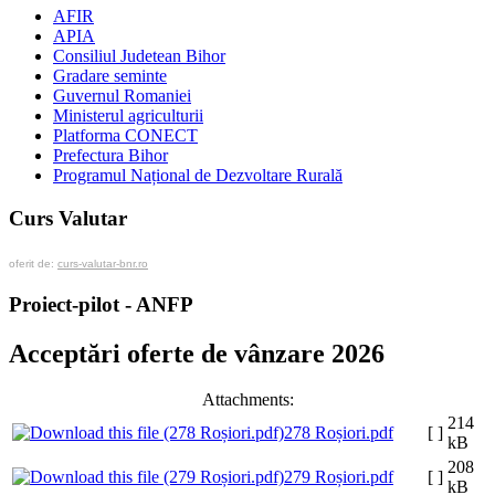
AFIR
APIA
Consiliul Judetean Bihor
Gradare seminte
Guvernul Romaniei
Ministerul agriculturii
Platforma CONECT
Prefectura Bihor
Programul Național de Dezvoltare Rurală
Curs Valutar
oferit de:
curs-valutar-bnr.ro
Proiect-pilot - ANFP
Acceptări oferte de vânzare 2026
Attachments:
214
278 Roșiori.pdf
[ ]
kB
208
279 Roșiori.pdf
[ ]
kB