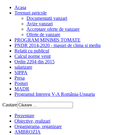
Acasa
Terenuri agricole
Documentatii vanzari
Avize vanzari
Acceptare oferte de vanzare
Oferte de vanzare
PROGRAM MINIMIS TOMATE
PNDR 2014-2020 - masuri de clima si mediu
Relatii cu publicul
Calcul norme venit
Ordin 2204 din 2015
salarizare
SIPPA
Presa
Posturi
MADR
Programul Interreg V-A România-Ungaria
Cautare
Prezentare
Obiective, realizari
Organigrama, organizare
AMBROZIA