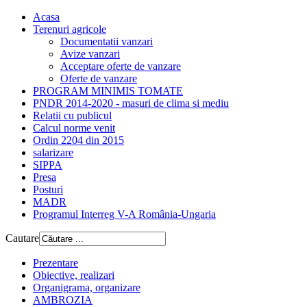
Acasa
Terenuri agricole
Documentatii vanzari
Avize vanzari
Acceptare oferte de vanzare
Oferte de vanzare
PROGRAM MINIMIS TOMATE
PNDR 2014-2020 - masuri de clima si mediu
Relatii cu publicul
Calcul norme venit
Ordin 2204 din 2015
salarizare
SIPPA
Presa
Posturi
MADR
Programul Interreg V-A România-Ungaria
Cautare
Prezentare
Obiective, realizari
Organigrama, organizare
AMBROZIA