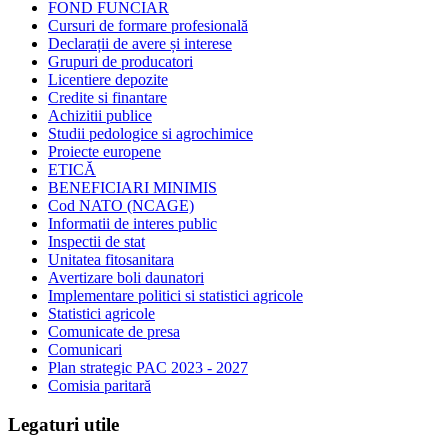
FOND FUNCIAR
Cursuri de formare profesională
Declarații de avere și interese
Grupuri de producatori
Licentiere depozite
Credite si finantare
Achizitii publice
Studii pedologice si agrochimice
Proiecte europene
ETICĂ
BENEFICIARI MINIMIS
Cod NATO (NCAGE)
Informatii de interes public
Inspectii de stat
Unitatea fitosanitara
Avertizare boli daunatori
Implementare politici si statistici agricole
Statistici agricole
Comunicate de presa
Comunicari
Plan strategic PAC 2023 - 2027
Comisia paritară
Legaturi utile