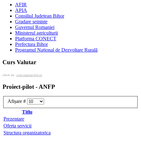
AFIR
APIA
Consiliul Judetean Bihor
Gradare seminte
Guvernul Romaniei
Ministerul agriculturii
Platforma CONECT
Prefectura Bihor
Programul Național de Dezvoltare Rurală
Curs Valutar
oferit de:
curs-valutar-bnr.ro
Proiect-pilot - ANFP
Afișare #
Titlu
Prezentare
Oferta servicii
Structura organizatorica