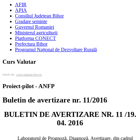
AFIR
APIA
Consiliul Judetean Bihor
Gradare seminte
Guvernul Romaniei
Ministerul agriculturii
Platforma CONECT
Prefectura Bihor
Programul Național de Dezvoltare Rurală
Curs Valutar
oferit de:
curs-valutar-bnr.ro
Proiect-pilot - ANFP
Buletin de avertizare nr. 11/2016
BULETIN DE AVERTIZARE NR. 11 /19.
04. 2016
Laboratorul de Prognoză, Diagnoză, Avertizare, din cadrul