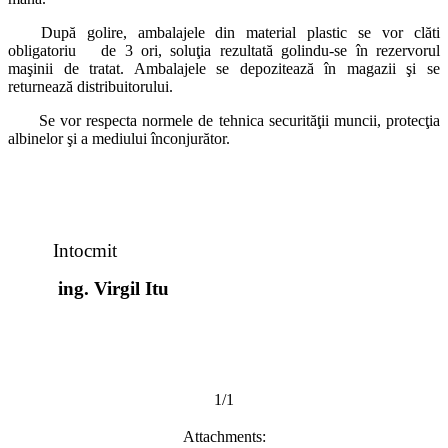
După golire, ambalajele din material plastic se vor clăti
obligatoriu de 3 ori, soluţia rezultată golindu-se în rezervorul
maşinii de tratat. Ambalajele se depozitează în magazii şi se
returnează distribuitorului.
Se vor respecta normele de tehnica securităţii muncii, protecţia
albinelor şi a mediului înconjurător.
Intocmit
ing. Virgil Itu
1/1
Attachments: