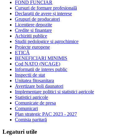
FOND FUNCIAR
Cursuri de formare profesională
Declarații de avere și interese
Grupuri de producatori
Licentiere depozite
Credite si finantare
Achizitii publice
Studii pedologice si agrochimice
Proiecte europene
ETICĂ
BENEFICIARI MINIMIS
Cod NATO (NCAGE)
Informatii de interes public
Inspectii de stat
Unitatea fitosanitara
Avertizare boli daunatori
Implementare politici si statistici agricole
Statistici agricole
Comunicate de presa
Comunicari
Plan strategic PAC 2023 - 2027
Comisia paritară
Legaturi utile