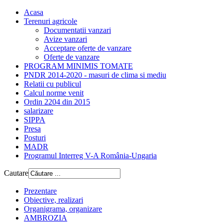
Acasa
Terenuri agricole
Documentatii vanzari
Avize vanzari
Acceptare oferte de vanzare
Oferte de vanzare
PROGRAM MINIMIS TOMATE
PNDR 2014-2020 - masuri de clima si mediu
Relatii cu publicul
Calcul norme venit
Ordin 2204 din 2015
salarizare
SIPPA
Presa
Posturi
MADR
Programul Interreg V-A România-Ungaria
Cautare
Prezentare
Obiective, realizari
Organigrama, organizare
AMBROZIA