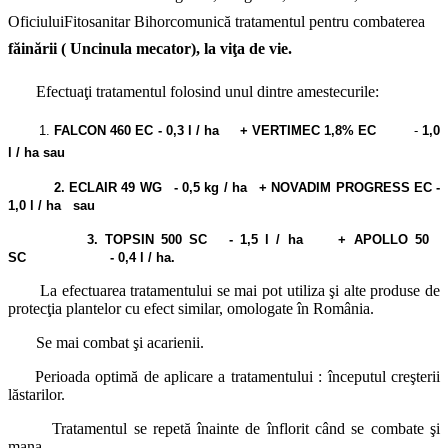
Oficiului
Fitosanitar Bihor
comunică tratamentul pentru combaterea
făinării ( Uncinula mecator), la viţa de vie.
Efectuaţi tratamentul folosind unul dintre amestecurile:
1.
FALCON 460 EC
- 0,3 l / ha
+
VERTIMEC 1,8% EC
-
1,0
l / ha sau
2. ECLAIR 49 WG - 0,5 kg / ha + NOVADIM PROGRESS EC -
1,0 l / ha sau
3. TOPSIN 500 SC - 1,5 l / ha + APOLLO 50
SC - 0,4 l / ha.
La efectuarea tratamentului se mai pot utiliza şi alte produse de
protecţia plantelor cu efect similar, omologate în România.
Se mai combat şi
acarienii.
Perioada optimă de aplicare a tratamentului
: începutul creşterii
lăstarilor.
Tratamentul se repetă înainte de înflorit când se combate şi
mana.