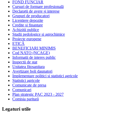
FOND FUNCIAR
Cursuri de formare profesională
Declarații de avere și interese
Grupuri de producatori
Licentiere depozite
Credite si finantare
Achizitii publice
Studii pedologice si agrochimice
Proiecte europene
ETICĂ
BENEFICIARI MINIMIS
Cod NATO (NCAGE)
Informatii de interes public
Inspectii de stat
Unitatea fitosanitara
Avertizare boli daunatori
Implementare politici si statistici agricole
Statistici agricole
Comunicate de presa
Comunicari
Plan strategic PAC 2023 - 2027
Comisia paritară
Legaturi utile