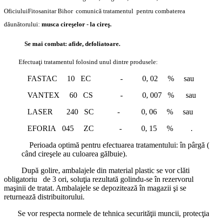
Oficiului
Fitosanitar Bihor
comunică tratamentul
pentru combaterea
dăunătorului:
musca cireşelor - la cireş.
Se mai combat: afide, defoliatoare.
Efectuaţi tratamentul folosind unul dintre produsele:
FASTAC 10 EC - 0, 02 % sau
VANTEX 60 CS - 0, 007 % sau
LASER 240 SC - 0, 06 % sau
EFORIA 045 ZC - 0, 15 % .
Perioada optimă pentru efectuarea tratamentului: în pârgă (
când cireşele au culoarea gălbuie).
După golire, ambalajele din material plastic se vor clăti
obligatoriu de 3 ori, soluţia rezultată golindu-se în rezervorul
maşinii de tratat. Ambalajele se depozitează în magazii şi se
returnează distribuitorului.
Se vor respecta normele de tehnica securităţii muncii, protecţia