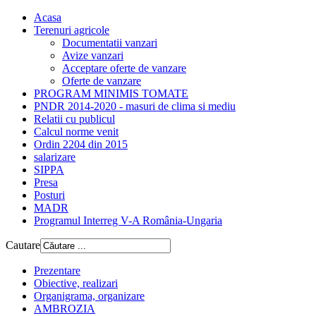
Acasa
Terenuri agricole
Documentatii vanzari
Avize vanzari
Acceptare oferte de vanzare
Oferte de vanzare
PROGRAM MINIMIS TOMATE
PNDR 2014-2020 - masuri de clima si mediu
Relatii cu publicul
Calcul norme venit
Ordin 2204 din 2015
salarizare
SIPPA
Presa
Posturi
MADR
Programul Interreg V-A România-Ungaria
Cautare
Prezentare
Obiective, realizari
Organigrama, organizare
AMBROZIA