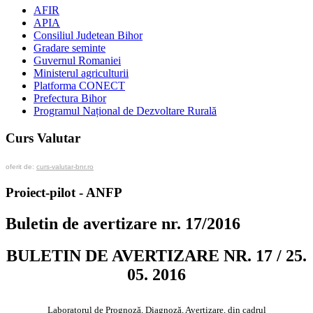
AFIR
APIA
Consiliul Judetean Bihor
Gradare seminte
Guvernul Romaniei
Ministerul agriculturii
Platforma CONECT
Prefectura Bihor
Programul Național de Dezvoltare Rurală
Curs Valutar
oferit de:
curs-valutar-bnr.ro
Proiect-pilot - ANFP
Buletin de avertizare nr. 17/2016
BULETIN DE AVERTIZARE NR. 17 / 25.
05. 2016
Laboratorul de Prognoză, Diagnoză, Avertizare, din cadrul