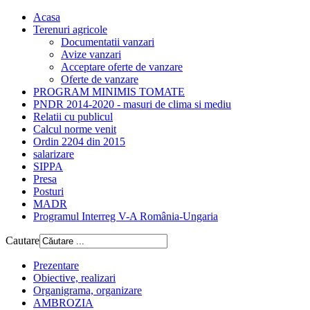
Acasa
Terenuri agricole
Documentatii vanzari
Avize vanzari
Acceptare oferte de vanzare
Oferte de vanzare
PROGRAM MINIMIS TOMATE
PNDR 2014-2020 - masuri de clima si mediu
Relatii cu publicul
Calcul norme venit
Ordin 2204 din 2015
salarizare
SIPPA
Presa
Posturi
MADR
Programul Interreg V-A România-Ungaria
Cautare
Prezentare
Obiective, realizari
Organigrama, organizare
AMBROZIA