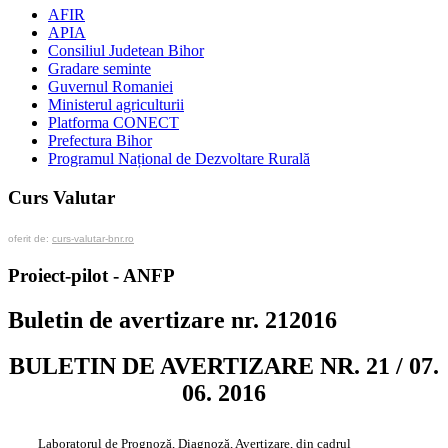
AFIR
APIA
Consiliul Judetean Bihor
Gradare seminte
Guvernul Romaniei
Ministerul agriculturii
Platforma CONECT
Prefectura Bihor
Programul Național de Dezvoltare Rurală
Curs Valutar
oferit de:
curs-valutar-bnr.ro
Proiect-pilot - ANFP
Buletin de avertizare nr. 212016
BULETIN DE AVERTIZARE NR. 21 / 07.
06. 2016
Laboratorul de Prognoză, Diagnoză, Avertizare, din cadrul