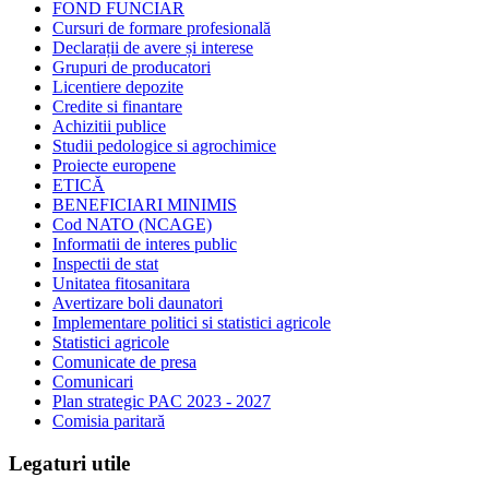
FOND FUNCIAR
Cursuri de formare profesională
Declarații de avere și interese
Grupuri de producatori
Licentiere depozite
Credite si finantare
Achizitii publice
Studii pedologice si agrochimice
Proiecte europene
ETICĂ
BENEFICIARI MINIMIS
Cod NATO (NCAGE)
Informatii de interes public
Inspectii de stat
Unitatea fitosanitara
Avertizare boli daunatori
Implementare politici si statistici agricole
Statistici agricole
Comunicate de presa
Comunicari
Plan strategic PAC 2023 - 2027
Comisia paritară
Legaturi utile