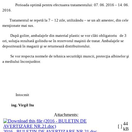
Perioada optimă pentru efectuarea tratamentului: 07. 06. 2016 – 14. 06.
2016.
Tratamentul se repetă la 7 – 12 zile, utilizându – se un alt amestec, din cele
menţionate mai sus.
După golire, ambalajele din material plastic se vor clăti obligatoriu de 3
ori, soluţia rezultată golindu-se în rezervorul maşinii de tratat. Ambalajele se
depozitează în magazii şi se returnează distribuitorului.
Se vor respecta normele de tehnica securităţii muncii, protecţia albinelor şi
a mediului înconjurător.
Intocmit
ing. Virgil Itu
Attachments:
44
[ ]
kB
2016 - BULETIN DE AVERTIZARE NR.21.doc