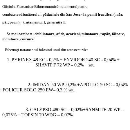
Oficiului
Fitosanitar Bihor
comunică tratamentul
pentru
combaterea
dăunătorului:
păduchele din San Jose - la pomii fructiferi ( măr,
păr, prun ) – tratamentul I, generaţia I.
Se mai combate: defoliatoare, afide, acarieni, minatoare, rapăn, făinare,
monilioze, ciuruire.
Efectuaţi tratamentul folosind unul din amestecurile:
1. PYRINEX 48 EC - 0,2% + ENVIDOR 240 SC - 0,04% +
SHAVIT F 72 WP – 0,2% sau
2. IMIDAN 50 WP–0,2% +APOLLO 50 SC - 0,04%
+ FOLICUR SOLO 250 EW– 0,3 % sau
3. CALYPSO 480 SC – 0,02%+SANMITE 20 WP –
0,075% + TOPSIN 70 WDG – 0,07%.