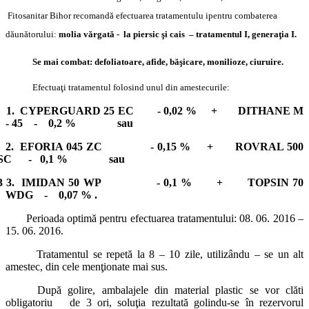
Fitosanitar Bihor
recomandă efectuarea tratamentulu i
pentru combaterea
dăunătorului:
molia vărgată - la piersic şi cais – tratamentul I, generaţia I.
Se mai combat: defoliatoare, afide, băşicare, monilioze, ciuruire.
Efectuaţi tratamentul folosind unul din amestecurile:
1. CYPERGUARD 25 EC - 0,02 % + DITHANE M
- 45 - 0,2 % sau
2. EFORIA 045 ZC - 0,15 % + ROVRAL 500
SC - 0,1 % sau
3 3. IMIDAN 50 WP - 0,1 % + TOPSIN 70
WDG - 0,07 % .
Perioada optimă pentru efectuarea tratamentului: 08. 06. 2016 –
15. 06. 2016.
Tratamentul se repetă la 8 – 10 zile, utilizându – se un alt
amestec, din cele menţionate mai sus.
După golire, ambalajele din material plastic se vor clăti
obligatoriu de 3 ori, soluţia rezultată golindu-se în rezervorul