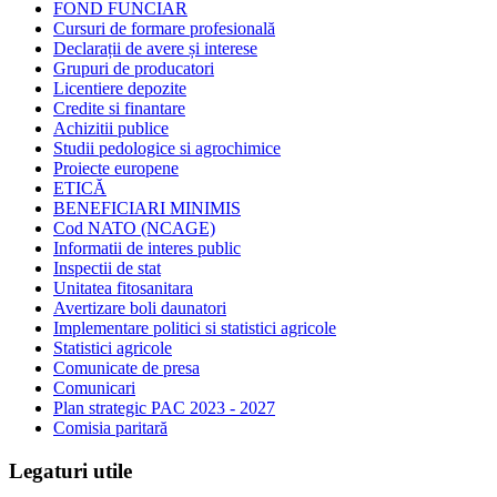
FOND FUNCIAR
Cursuri de formare profesională
Declarații de avere și interese
Grupuri de producatori
Licentiere depozite
Credite si finantare
Achizitii publice
Studii pedologice si agrochimice
Proiecte europene
ETICĂ
BENEFICIARI MINIMIS
Cod NATO (NCAGE)
Informatii de interes public
Inspectii de stat
Unitatea fitosanitara
Avertizare boli daunatori
Implementare politici si statistici agricole
Statistici agricole
Comunicate de presa
Comunicari
Plan strategic PAC 2023 - 2027
Comisia paritară
Legaturi utile