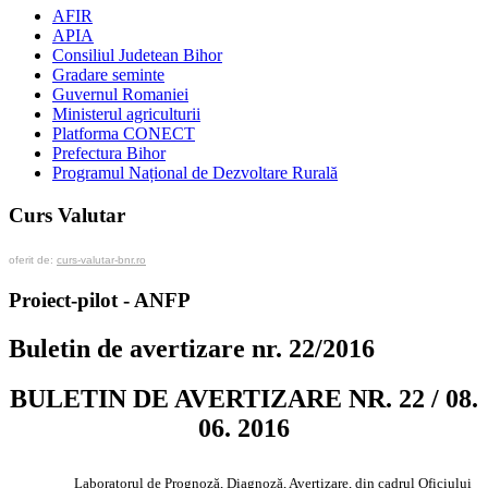
AFIR
APIA
Consiliul Judetean Bihor
Gradare seminte
Guvernul Romaniei
Ministerul agriculturii
Platforma CONECT
Prefectura Bihor
Programul Național de Dezvoltare Rurală
Curs Valutar
oferit de:
curs-valutar-bnr.ro
Proiect-pilot - ANFP
Buletin de avertizare nr. 22/2016
BULETIN DE AVERTIZARE NR. 22 / 08.
06. 2016
Laboratorul de Prognoză, Diagnoză, Avertizare, din cadrul Oficiului