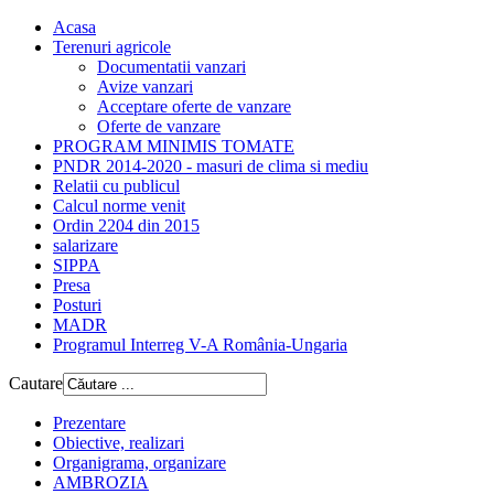
Acasa
Terenuri agricole
Documentatii vanzari
Avize vanzari
Acceptare oferte de vanzare
Oferte de vanzare
PROGRAM MINIMIS TOMATE
PNDR 2014-2020 - masuri de clima si mediu
Relatii cu publicul
Calcul norme venit
Ordin 2204 din 2015
salarizare
SIPPA
Presa
Posturi
MADR
Programul Interreg V-A România-Ungaria
Cautare
Prezentare
Obiective, realizari
Organigrama, organizare
AMBROZIA