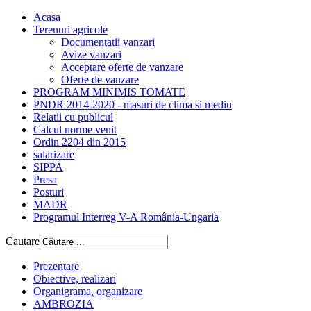
Acasa
Terenuri agricole
Documentatii vanzari
Avize vanzari
Acceptare oferte de vanzare
Oferte de vanzare
PROGRAM MINIMIS TOMATE
PNDR 2014-2020 - masuri de clima si mediu
Relatii cu publicul
Calcul norme venit
Ordin 2204 din 2015
salarizare
SIPPA
Presa
Posturi
MADR
Programul Interreg V-A România-Ungaria
Cautare
Prezentare
Obiective, realizari
Organigrama, organizare
AMBROZIA