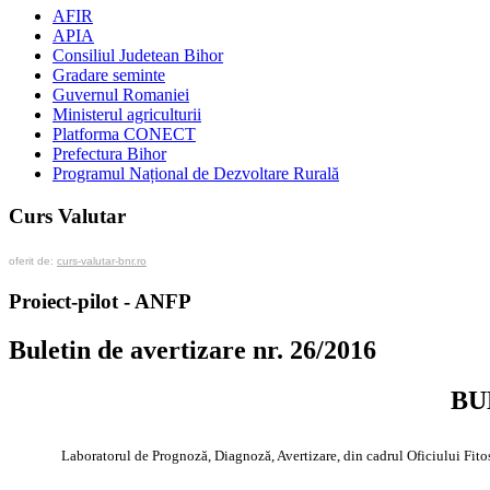
AFIR
APIA
Consiliul Judetean Bihor
Gradare seminte
Guvernul Romaniei
Ministerul agriculturii
Platforma CONECT
Prefectura Bihor
Programul Național de Dezvoltare Rurală
Curs Valutar
oferit de:
curs-valutar-bnr.ro
Proiect-pilot - ANFP
Buletin de avertizare nr. 26/2016
BU
Laboratorul de Prognoză, Diagnoză, Avertizare, din cadrul Oficiului
Fito