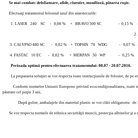
Se mai combat: defoliatoare, afide, ciuruire, monilioză, pătarea roşie.
Efectuaţi tratamentul folosind unul din amestecurile:
1. LASER 240 SC - 0,06 % + BRAVO 500 SC - 0,15 % s
2. 
3. CALYPSO 480 SC - 0,02 % + TOPSIN 70 WDG - 0,07 % s
4. FASTAC 10 EC - 0,02 % + MERPAN 50 WP - 0,25 %.
Perioada optimă pentru efectuarea tratamentului: 08.07 - 20.07.2016.
La prepararea soluţiei se vor respecta toate instrucţiunile de folosire, de pe e
Conform normelor Uniunii Europene privind ecocondiţionalitatea, toate informaţi
păstrate cel puţin 3 ani,
După golire, ambalajele din material plastic se vor clăti obligatoriu de 3
Se vor respecta normele de tehnica securităţii muncii, protecţia albinelor şi a 