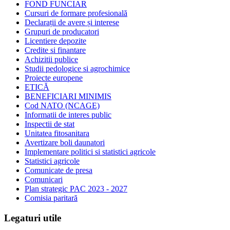
FOND FUNCIAR
Cursuri de formare profesională
Declarații de avere și interese
Grupuri de producatori
Licentiere depozite
Credite si finantare
Achizitii publice
Studii pedologice si agrochimice
Proiecte europene
ETICĂ
BENEFICIARI MINIMIS
Cod NATO (NCAGE)
Informatii de interes public
Inspectii de stat
Unitatea fitosanitara
Avertizare boli daunatori
Implementare politici si statistici agricole
Statistici agricole
Comunicate de presa
Comunicari
Plan strategic PAC 2023 - 2027
Comisia paritară
Legaturi utile