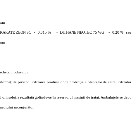
au
KARATE ZEON SC - 0,015 % + DITHANE NEOTEC 75 WG - 0,20 % 
au
ticheta produsului.
ile privind utilizarea produselor de protecţie a plantelor de către utilizatorii p
 ori, soluţia rezultată golindu-se în rezervorul maşinii de tratat. Ambalajele se depo
mediului înconjurător.