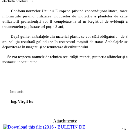
eticheta produsului.
Conform normelor Uniunii Europene privind ecocondiţionalitatea, toate
informaţiile privind utilizarea produselor de protecţie a plantelor de către
utilizatorii profesionişti vor fi completate la zi în Registrul de evidenţă a
tratamentelor şi păstrate cel puţin 3 ani,
După golire, ambalajele din material plastic se vor clăti obligatoriu de 3
ori, soluţia rezultată golindu-se în rezervorul maşinii de tratat. Ambalajele se
depozitează în magazii şi se returnează distribuitorului.
Se vor respecta normele de tehnica securităţii muncii, protecţia albinelor şi a
mediului înconjurător.
Intocmit
ing. Virgil Itu
Attachments:
45