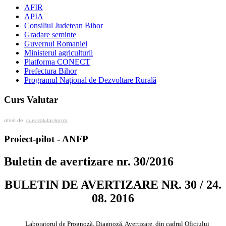
AFIR
APIA
Consiliul Judetean Bihor
Gradare seminte
Guvernul Romaniei
Ministerul agriculturii
Platforma CONECT
Prefectura Bihor
Programul Național de Dezvoltare Rurală
Curs Valutar
oferit de:
curs-valutar-bnr.ro
Proiect-pilot - ANFP
Buletin de avertizare nr. 30/2016
BULETIN DE AVERTIZARE NR. 30 / 24.
08. 2016
Laboratorul de Prognoză, Diagnoză, Avertizare, din cadrul Oficiului