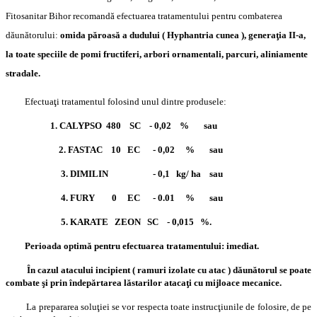
Fitosanitar Bihor recomandă efectuarea tratamentului pentru combaterea
dăunătorului:
omida păroasă a dudului ( Hyphantria cunea ), generaţia II-a,
la toate speciile de pomi fructiferi, arbori ornamentali, parcuri, aliniamente
stradale.
Efectuaţi tratamentul folosind unul dintre produsele:
1. CALYPSO 480 SC - 0,02 % sau
2. FASTAC 10 EC - 0,02 % sau
3. DIMILIN - 0,1 kg/ ha sau
4. FURY 0 EC - 0.01 % sau
5. KARATE ZEON SC - 0,015 %.
Perioada optimă pentru efectuarea tratamentului: imediat.
În cazul atacului incipient ( ramuri izolate cu atac ) dăunătorul se poate
combate şi prin îndepărtarea lăstarilor atacaţi cu mijloace mecanice.
La prepararea soluţiei se vor respecta toate instrucţiunile de folosire, de pe