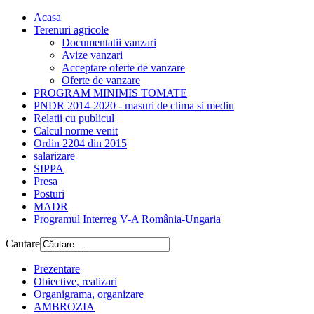
Acasa
Terenuri agricole
Documentatii vanzari
Avize vanzari
Acceptare oferte de vanzare
Oferte de vanzare
PROGRAM MINIMIS TOMATE
PNDR 2014-2020 - masuri de clima si mediu
Relatii cu publicul
Calcul norme venit
Ordin 2204 din 2015
salarizare
SIPPA
Presa
Posturi
MADR
Programul Interreg V-A România-Ungaria
Cautare
Prezentare
Obiective, realizari
Organigrama, organizare
AMBROZIA