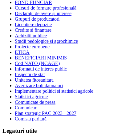
FOND FUNCIAR
Cursuri de formare profesională
Declarații de avere și interese
Grupuri de producatori
Licentiere depozite
Credite si finantare
Achizitii publice
Studii pedologice si agrochimice
Proiecte europene
ETICĂ
BENEFICIARI MINIMIS
Cod NATO (NCAGE)
Informatii de interes public
Inspectii de stat
Unitatea fitosanitara
Avertizare boli daunatori
Implementare politici si statistici agricole
Statistici agricole
Comunicate de presa
Comunicari
Plan strategic PAC 2023 - 2027
Comisia paritară
Legaturi utile