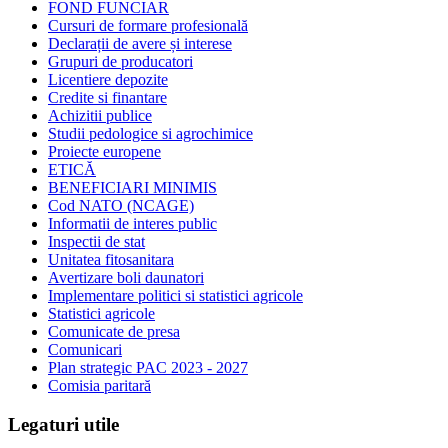
FOND FUNCIAR
Cursuri de formare profesională
Declarații de avere și interese
Grupuri de producatori
Licentiere depozite
Credite si finantare
Achizitii publice
Studii pedologice si agrochimice
Proiecte europene
ETICĂ
BENEFICIARI MINIMIS
Cod NATO (NCAGE)
Informatii de interes public
Inspectii de stat
Unitatea fitosanitara
Avertizare boli daunatori
Implementare politici si statistici agricole
Statistici agricole
Comunicate de presa
Comunicari
Plan strategic PAC 2023 - 2027
Comisia paritară
Legaturi utile