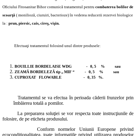
Oficiului
Fitosanitar Bihor
comunică tratamentul
pentru
combaterea bolilor de
scoarţă
( monilioză, ciuruiri, bacterioze) în vederea reducerii rezervei biologice
la :
prun, piersic, cais, cireş, vişin.
Efectuaţi tratamentul folosind unul dintre produsele:
BOUILLIE BORDELAISE WDG - 0, 5 % sau
ZEAMĂ BORDELEZĂ tip ,, MIF “ - 0, 5 % sau
CUPROXAT FLOWABLE - 0, 35 %.
Tratamentul se va efectua în perioada căderii frunzelor prin
îmbăierea totală a pomilor.
La prepararea soluţiei se vor respecta toate instrucţiunile de
folosire, de pe eticheta produsului.
Conform normelor Uniunii Europene privind
ecocondiţionalitatea, toate informaţiile privind utilizarea produselor