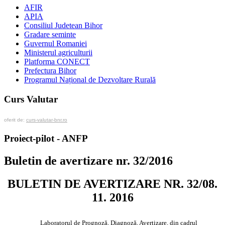
AFIR
APIA
Consiliul Judetean Bihor
Gradare seminte
Guvernul Romaniei
Ministerul agriculturii
Platforma CONECT
Prefectura Bihor
Programul Național de Dezvoltare Rurală
Curs Valutar
oferit de:
curs-valutar-bnr.ro
Proiect-pilot - ANFP
Buletin de avertizare nr. 32/2016
BULETIN DE AVERTIZARE NR. 32/08.
11. 2016
Laboratorul de Prognoză, Diagnoză, Avertizare, din cadrul