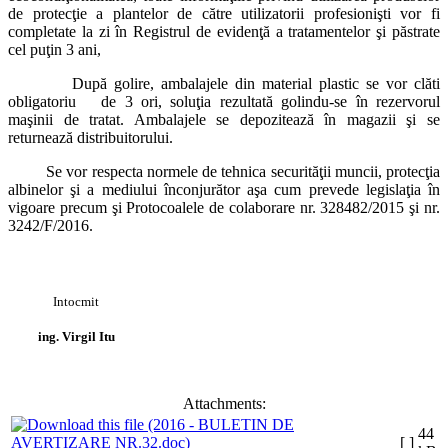
de protecţie a plantelor de către utilizatorii profesionişti vor fi
completate la zi în Registrul de evidenţă a tratamentelor şi păstrate
cel puţin 3 ani,
După golire, ambalajele din material plastic se vor clăti
obligatoriu de 3 ori, soluţia rezultată golindu-se în rezervorul
maşinii de tratat. Ambalajele se depozitează în magazii şi se
returnează distribuitorului.
Se vor respecta normele de tehnica securităţii muncii, protecţia
albinelor şi a mediului înconjurător aşa cum prevede legislaţia în
vigoare precum şi Protocoalele de colaborare nr. 328482/2015 şi nr.
3242/F/2016.
Intocmit
ing. Virgil Itu
Attachments:
44
[ ]