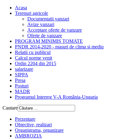
Acasa
Terenuri agricole
Documentatii vanzari
Avize vanzari
Acceptare oferte de vanzare
Oferte de vanzare
PROGRAM MINIMIS TOMATE
PNDR 2014-2020 - masuri de clima si mediu
Relatii cu publicul
Calcul norme venit
Ordin 2204 din 2015
salarizare
SIPPA
Presa
Posturi
MADR
Programul Interreg V-A România-Ungaria
Cautare
Prezentare
Obiective, realizari
Organigrama, organizare
AMBROZIA