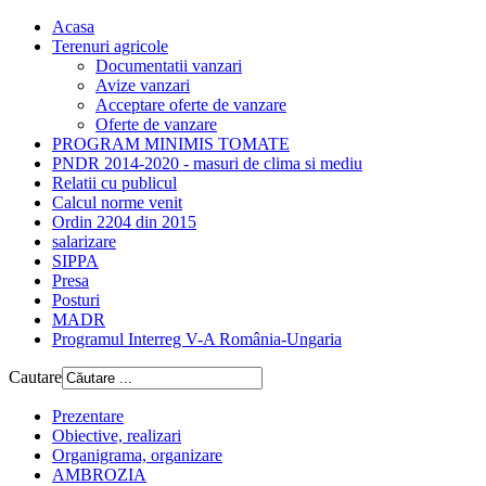
Acasa
Terenuri agricole
Documentatii vanzari
Avize vanzari
Acceptare oferte de vanzare
Oferte de vanzare
PROGRAM MINIMIS TOMATE
PNDR 2014-2020 - masuri de clima si mediu
Relatii cu publicul
Calcul norme venit
Ordin 2204 din 2015
salarizare
SIPPA
Presa
Posturi
MADR
Programul Interreg V-A România-Ungaria
Cautare
Prezentare
Obiective, realizari
Organigrama, organizare
AMBROZIA