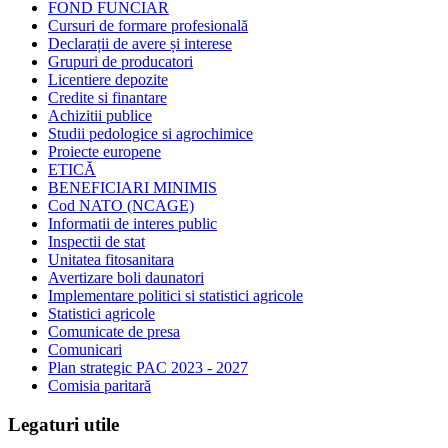
FOND FUNCIAR
Cursuri de formare profesională
Declarații de avere și interese
Grupuri de producatori
Licentiere depozite
Credite si finantare
Achizitii publice
Studii pedologice si agrochimice
Proiecte europene
ETICĂ
BENEFICIARI MINIMIS
Cod NATO (NCAGE)
Informatii de interes public
Inspectii de stat
Unitatea fitosanitara
Avertizare boli daunatori
Implementare politici si statistici agricole
Statistici agricole
Comunicate de presa
Comunicari
Plan strategic PAC 2023 - 2027
Comisia paritară
Legaturi utile