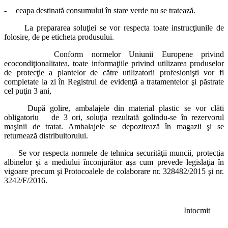
-
ceapa destinată consumului în stare verde nu se tratează.
La prepararea soluţiei se vor respecta toate instrucţiunile de
folosire, de pe eticheta produsului.
Conform normelor Uniunii Europene privind
ecocondiţionalitatea, toate informaţiile privind utilizarea produselor
de protecţie a plantelor de către utilizatorii profesionişti vor fi
completate la zi în Registrul de evidenţă a tratamentelor şi păstrate
cel puţin 3 ani,
După golire, ambalajele din material plastic se vor clăti
obligatoriu de 3 ori, soluţia rezultată golindu-se în rezervorul
maşinii de tratat. Ambalajele se depozitează în magazii şi se
returnează distribuitorului.
Se vor respecta normele de tehnica securităţii muncii, protecţia
albinelor şi a mediului înconjurător aşa cum prevede legislaţia în
vigoare precum şi Protocoalele de colaborare nr. 328482/2015 şi nr.
3242/F/2016.
Intocmit