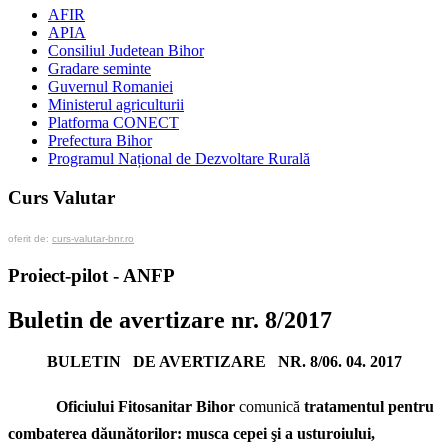
AFIR
APIA
Consiliul Judetean Bihor
Gradare seminte
Guvernul Romaniei
Ministerul agriculturii
Platforma CONECT
Prefectura Bihor
Programul Național de Dezvoltare Rurală
Curs Valutar
oferit de:
curs-valutar-bnr.ro
Proiect-pilot - ANFP
Buletin de avertizare nr. 8/2017
BULETIN DE AVERTIZARE NR. 8/06. 04. 2017
Oficiului Fitosanitar Bihor
comunică
tratamentul pentru
combaterea dăunătorilor: musca cepei şi a usturoiului,