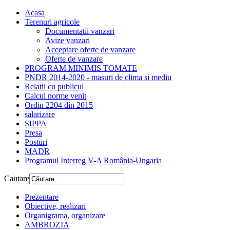
Acasa
Terenuri agricole
Documentatii vanzari
Avize vanzari
Acceptare oferte de vanzare
Oferte de vanzare
PROGRAM MINIMIS TOMATE
PNDR 2014-2020 - masuri de clima si mediu
Relatii cu publicul
Calcul norme venit
Ordin 2204 din 2015
salarizare
SIPPA
Presa
Posturi
MADR
Programul Interreg V-A România-Ungaria
Cautare
Prezentare
Obiective, realizari
Organigrama, organizare
AMBROZIA