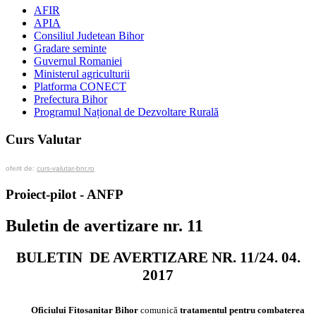
AFIR
APIA
Consiliul Judetean Bihor
Gradare seminte
Guvernul Romaniei
Ministerul agriculturii
Platforma CONECT
Prefectura Bihor
Programul Național de Dezvoltare Rurală
Curs Valutar
oferit de:
curs-valutar-bnr.ro
Proiect-pilot - ANFP
Buletin de avertizare nr. 11
BULETIN DE AVERTIZARE NR. 11/24. 04.
2017
Oficiului Fitosanitar Bihor
comunică
tratamentul pentru combaterea