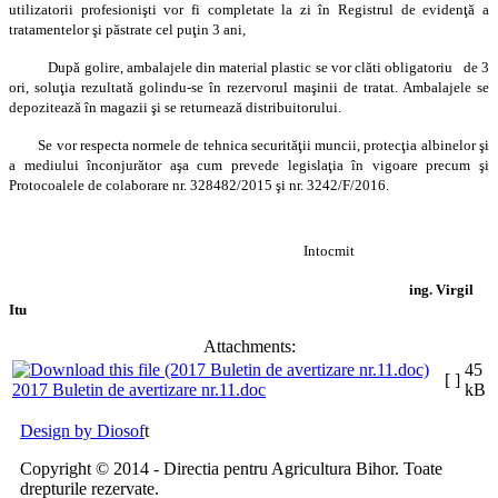
utilizatorii profesionişti vor fi completate la zi în Registrul de evidenţă a
tratamentelor şi păstrate cel puţin 3 ani,
După golire, ambalajele din material plastic se vor clăti obligatoriu de 3
ori, soluţia rezultată golindu-se în rezervorul maşinii de tratat. Ambalajele se
depozitează în magazii şi se returnează distribuitorului.
Se vor respecta normele de tehnica securităţii muncii, protecţia albinelor şi
a mediului înconjurător aşa cum prevede legislaţia în vigoare precum şi
Protocoalele de colaborare nr. 328482/2015 şi nr. 3242/F/2016.
Intocmit
ing. Virgil
Itu
Attachments:
45
[ ]
2017 Buletin de avertizare nr.11.doc
kB
Design by Diosof
t
Copyright © 2014 - Directia pentru Agricultura Bihor. Toate
drepturile rezervate.