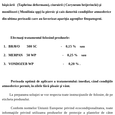
băşicării (Taphrina deformans), ciuruirii ( Coryneum beijerincki) şi
moniliozei ( Monilinia spp) la piersic şi cais datorită condiţiilor atmosferice
din ultima perioadă care au favorizat apariţia agenţilor fitopatogeni.
Efectuaţi tratamentul folosind produsele:
1. BRAVO 500 SC - 0,15 % sau
2. MERPAN 50 WP - 0,25 % sau
3. VONDOZEB WP - 0,20 % .
Perioada optimă de aplicare a tratamentului: imediat, când condiţiile
atmosferice permit, în zilele fără ploaie şi vânt.
La prepararea soluţiei se vor respecta toate instrucţiunile de folosire, de pe
eticheta produsului.
Conform normelor Uniunii Europene privind ecocondiţionalitatea, toate
informaţiile privind utilizarea produselor de protecţie a plantelor de către