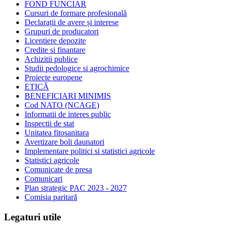
FOND FUNCIAR
Cursuri de formare profesională
Declarații de avere și interese
Grupuri de producatori
Licentiere depozite
Credite si finantare
Achizitii publice
Studii pedologice si agrochimice
Proiecte europene
ETICĂ
BENEFICIARI MINIMIS
Cod NATO (NCAGE)
Informatii de interes public
Inspectii de stat
Unitatea fitosanitara
Avertizare boli daunatori
Implementare politici si statistici agricole
Statistici agricole
Comunicate de presa
Comunicari
Plan strategic PAC 2023 - 2027
Comisia paritară
Legaturi utile