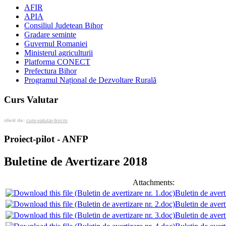
AFIR
APIA
Consiliul Judetean Bihor
Gradare seminte
Guvernul Romaniei
Ministerul agriculturii
Platforma CONECT
Prefectura Bihor
Programul Național de Dezvoltare Rurală
Curs Valutar
oferit de:
curs-valutar-bnr.ro
Proiect-pilot - ANFP
Buletine de Avertizare 2018
Attachments:
Buletin de avert
Buletin de avert
Buletin de avert