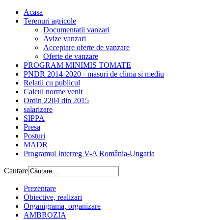
Acasa
Terenuri agricole
Documentatii vanzari
Avize vanzari
Acceptare oferte de vanzare
Oferte de vanzare
PROGRAM MINIMIS TOMATE
PNDR 2014-2020 - masuri de clima si mediu
Relatii cu publicul
Calcul norme venit
Ordin 2204 din 2015
salarizare
SIPPA
Presa
Posturi
MADR
Programul Interreg V-A România-Ungaria
Cautare
Prezentare
Obiective, realizari
Organigrama, organizare
AMBROZIA