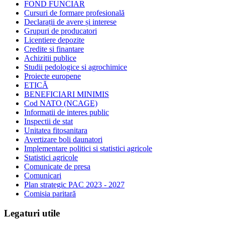
FOND FUNCIAR
Cursuri de formare profesională
Declarații de avere și interese
Grupuri de producatori
Licentiere depozite
Credite si finantare
Achizitii publice
Studii pedologice si agrochimice
Proiecte europene
ETICĂ
BENEFICIARI MINIMIS
Cod NATO (NCAGE)
Informatii de interes public
Inspectii de stat
Unitatea fitosanitara
Avertizare boli daunatori
Implementare politici si statistici agricole
Statistici agricole
Comunicate de presa
Comunicari
Plan strategic PAC 2023 - 2027
Comisia paritară
Legaturi utile