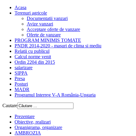
Acasa
Terenuri agricole
Documentatii vanzari
Avize vanzari
Acceptare oferte de vanzare
Oferte de vanzare
PROGRAM MINIMIS TOMATE
PNDR 2014-2020 - masuri de clima si mediu
Relatii cu publicul
Calcul norme venit
Ordin 2204 din 2015
salarizare
SIPPA
Presa
Posturi
MADR
Programul Interreg V-A România-Ungaria
Cautare
Prezentare
Obiective, realizari
Organigrama, organizare
AMBROZIA