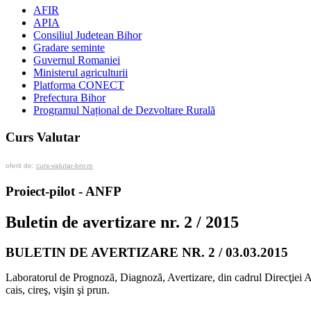
AFIR
APIA
Consiliul Judetean Bihor
Gradare seminte
Guvernul Romaniei
Ministerul agriculturii
Platforma CONECT
Prefectura Bihor
Programul Național de Dezvoltare Rurală
Curs Valutar
oferit de:
curs-valutar-bnr.ro
Proiect-pilot - ANFP
Buletin de avertizare nr. 2 / 2015
BULETIN DE AVERTIZARE NR. 2 / 03.03.2015
Laboratorul de Prognoză, Diagnoză, Avertizare, din cadrul Direcţiei Agr
cais, cireş, vişin şi prun.