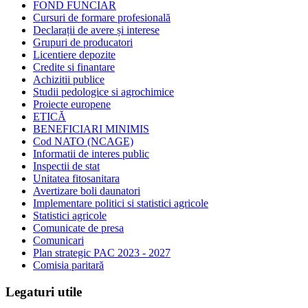
FOND FUNCIAR
Cursuri de formare profesională
Declarații de avere și interese
Grupuri de producatori
Licentiere depozite
Credite si finantare
Achizitii publice
Studii pedologice si agrochimice
Proiecte europene
ETICĂ
BENEFICIARI MINIMIS
Cod NATO (NCAGE)
Informatii de interes public
Inspectii de stat
Unitatea fitosanitara
Avertizare boli daunatori
Implementare politici si statistici agricole
Statistici agricole
Comunicate de presa
Comunicari
Plan strategic PAC 2023 - 2027
Comisia paritară
Legaturi utile