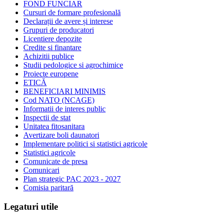
FOND FUNCIAR
Cursuri de formare profesională
Declarații de avere și interese
Grupuri de producatori
Licentiere depozite
Credite si finantare
Achizitii publice
Studii pedologice si agrochimice
Proiecte europene
ETICĂ
BENEFICIARI MINIMIS
Cod NATO (NCAGE)
Informatii de interes public
Inspectii de stat
Unitatea fitosanitara
Avertizare boli daunatori
Implementare politici si statistici agricole
Statistici agricole
Comunicate de presa
Comunicari
Plan strategic PAC 2023 - 2027
Comisia paritară
Legaturi utile