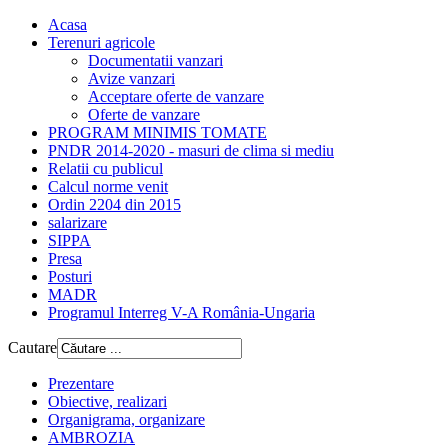
Acasa
Terenuri agricole
Documentatii vanzari
Avize vanzari
Acceptare oferte de vanzare
Oferte de vanzare
PROGRAM MINIMIS TOMATE
PNDR 2014-2020 - masuri de clima si mediu
Relatii cu publicul
Calcul norme venit
Ordin 2204 din 2015
salarizare
SIPPA
Presa
Posturi
MADR
Programul Interreg V-A România-Ungaria
Cautare
Prezentare
Obiective, realizari
Organigrama, organizare
AMBROZIA