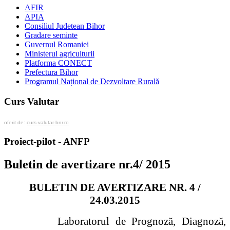
AFIR
APIA
Consiliul Judetean Bihor
Gradare seminte
Guvernul Romaniei
Ministerul agriculturii
Platforma CONECT
Prefectura Bihor
Programul Național de Dezvoltare Rurală
Curs Valutar
oferit de:
curs-valutar-bnr.ro
Proiect-pilot - ANFP
Buletin de avertizare nr.4/ 2015
BULETIN DE AVERTIZARE NR. 4 /
24.03.2015
La
boratorul de Prognoză, Diagnoză,