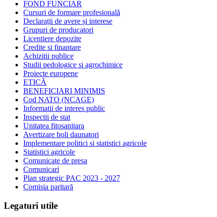
FOND FUNCIAR
Cursuri de formare profesională
Declarații de avere și interese
Grupuri de producatori
Licentiere depozite
Credite si finantare
Achizitii publice
Studii pedologice si agrochimice
Proiecte europene
ETICĂ
BENEFICIARI MINIMIS
Cod NATO (NCAGE)
Informatii de interes public
Inspectii de stat
Unitatea fitosanitara
Avertizare boli daunatori
Implementare politici si statistici agricole
Statistici agricole
Comunicate de presa
Comunicari
Plan strategic PAC 2023 - 2027
Comisia paritară
Legaturi utile