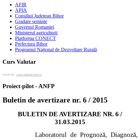
AFIR
APIA
Consiliul Judetean Bihor
Gradare seminte
Guvernul Romaniei
Ministerul agriculturii
Platforma CONECT
Prefectura Bihor
Programul Național de Dezvoltare Rurală
Curs Valutar
oferit de:
curs-valutar-bnr.ro
Proiect-pilot - ANFP
Buletin de avertizare nr. 6 / 2015
BULETIN DE AVERTIZARE NR. 6 /
31.03.2015
La
boratorul de Prognoză, Diagnoză,