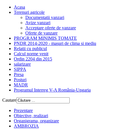
Acasa
Terenuri agricole
Documentatii vanzari
Avize vanzari
Acceptare oferte de vanzare
Oferte de vanzare
PROGRAM MINIMIS TOMATE
PNDR 2014-2020 - masuri de clima si mediu
Relatii cu publicul
Calcul norme venit
Ordin 2204 din 2015
salarizare
SIPPA
Presa
Posturi
MADR
Programul Interreg V-A România-Ungaria
Cautare
Prezentare
Obiective, realizari
Organigrama, organizare
AMBROZIA