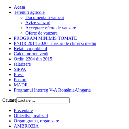
Acasa
Terenuri agricole
Documentatii vanzari
Avize vanzari
Acceptare oferte de vanzare
Oferte de vanzare
PROGRAM MINIMIS TOMATE
PNDR 2014-2020 - masuri de clima si mediu
Relatii cu publicul
Calcul norme venit
Ordin 2204 din 2015
salarizare
SIPPA
Presa
Posturi
MADR
Programul Interreg V-A România-Ungaria
Cautare
Prezentare
Obiective, realizari
Organigrama, organizare
AMBROZIA