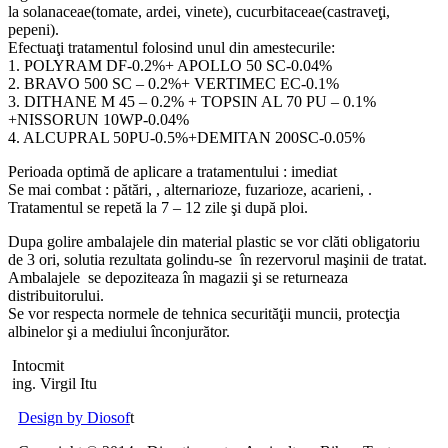
la solanaceae(tomate, ardei, vinete), cucurbitaceae(castraveţi,
pepeni).
Efectuaţi tratamentul folosind unul din amestecurile:
1. POLYRAM DF-0.2%+ APOLLO 50 SC-0.04%
2. BRAVO 500 SC – 0.2%+ VERTIMEC EC-0.1%
3. DITHANE M 45 – 0.2% + TOPSIN AL 70 PU – 0.1%
+NISSORUN 10WP-0.04%
4. ALCUPRAL 50PU-0.5%+DEMITAN 200SC-0.05%
Perioada optimă de aplicare a tratamentului : imediat
Se mai combat : pătări, , alternarioze, fuzarioze, acarieni, .
Tratamentul se repetă la 7 – 12 zile şi după ploi.
Dupa golire ambalajele din material plastic se vor clăti obligatoriu
de 3 ori, solutia rezultata golindu-se în rezervorul maşinii de tratat.
Ambalajele se depoziteaza în magazii şi se returneaza
distribuitorului.
Se vor respecta normele de tehnica securităţii muncii, protecţia
albinelor şi a mediului înconjurător.
Intocmit
ing. Virgil Itu
Design by Diosof
t