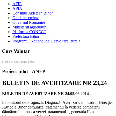
AFIR
APIA
Consiliul Judetean Bihor
Gradare seminte
Guvernul Romaniei
Ministerul agriculturii
Platforma CONECT
Prefectura Bihor
Programul Național de Dezvoltare Rurală
Curs Valutar
oferit de:
curs-valutar-bnr.ro
Proiect-pilot - ANFP
BULETIN DE AVERTIZARE NR 23,24
BULETIN DE AVERTIZARE NR 24/05.06.2014
Laboratorul de Prognoză, Diagnoză, Avertizare, din cadrul Direcţiei
Agricole Bihor comunică tratamentul în vederea combaterii
dăunătorului: musca verzei, tratamentul 1, generaţia II- a.