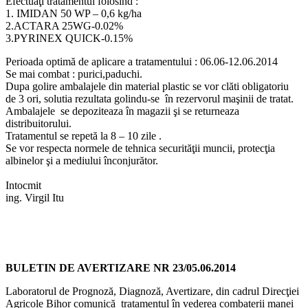
Efectuaţi tratamentul folosind :
1. IMIDAN 50 WP – 0,6 kg/ha
2.ACTARA 25WG-0.02%
3.PYRINEX QUICK-0.15%
Perioada optimă de aplicare a tratamentului : 06.06-12.06.2014
Se mai combat : purici,paduchi.
Dupa golire ambalajele din material plastic se vor clăti obligatoriu
de 3 ori, solutia rezultata golindu-se în rezervorul maşinii de tratat.
Ambalajele se depoziteaza în magazii şi se returneaza
distribuitorului.
Tratamentul se repetă la 8 – 10 zile .
Se vor respecta normele de tehnica securităţii muncii, protecţia
albinelor şi a mediului înconjurător.
Intocmit
ing. Virgil Itu
BULETIN DE AVERTIZARE NR 23/05.06.2014
Laboratorul de Prognoză, Diagnoză, Avertizare, din cadrul Direcţiei
Agricole Bihor comunică tratamentul în vederea combaterii manei