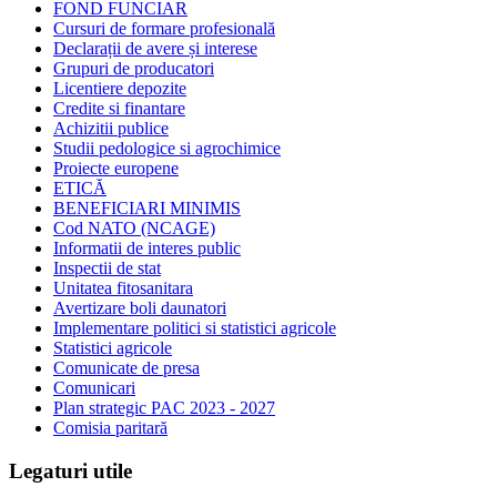
FOND FUNCIAR
Cursuri de formare profesională
Declarații de avere și interese
Grupuri de producatori
Licentiere depozite
Credite si finantare
Achizitii publice
Studii pedologice si agrochimice
Proiecte europene
ETICĂ
BENEFICIARI MINIMIS
Cod NATO (NCAGE)
Informatii de interes public
Inspectii de stat
Unitatea fitosanitara
Avertizare boli daunatori
Implementare politici si statistici agricole
Statistici agricole
Comunicate de presa
Comunicari
Plan strategic PAC 2023 - 2027
Comisia paritară
Legaturi utile