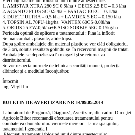
Efectuaţi tratamentul folosind unul dintre amestecurile:
1. AMISTAR XTRA 280 SC 0,5l/ha + DECIS 2,5 EC – 0,3 l/ha
2. ACANTO PLUS SC 0.5l/ha + FASTAC 10 EC – 0,1l/ha
3. DUETT ULTRA – 0,5 l/ha + LAMDEX 5 EC – 0,150 l/ha
4. TOPSIN AL 70PU-1kg/ha+VANTEX 60CS-0.08l/ha
5. ORIUS 25 EW-0,5l/ha+KAISO SORBIE 5EG 0.15kg/ha
Perioada optimă de aplicare a tratamentului : Pina la inflorit
Se mai combat : plosnite, afide tripsi.
Dupa golire ambalajele din material plastic se vor clăti obligatoriu,
de 3 ori, solutia rezultata golindu-se în rezervorul maşinii de tratat.
Ambalajele se depoziteaza în magazii şi se returneaza
distribuitorului.
Se vor respecta normele de tehnica securităţii muncii, protecţia
albinelor şi a mediului înconjurător.
Întocmit
ing. Virgil Itu
BULETIN DE AVERTIZARE NR 14/09.05.2014
Laboratorul de Prognoză, Diagnoză, Avertizare, din cadrul Direcţiei
Agricole Bihor recomandă efectuarea tratamentului pentru
combaterea dăunătorului: viermele merelor – la măr,păr,gutui,
tratamentul I generaţia I.
Efectuaţi tratamentul folosind unul dintre amestecurile: