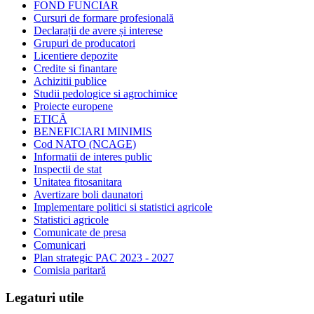
FOND FUNCIAR
Cursuri de formare profesională
Declarații de avere și interese
Grupuri de producatori
Licentiere depozite
Credite si finantare
Achizitii publice
Studii pedologice si agrochimice
Proiecte europene
ETICĂ
BENEFICIARI MINIMIS
Cod NATO (NCAGE)
Informatii de interes public
Inspectii de stat
Unitatea fitosanitara
Avertizare boli daunatori
Implementare politici si statistici agricole
Statistici agricole
Comunicate de presa
Comunicari
Plan strategic PAC 2023 - 2027
Comisia paritară
Legaturi utile