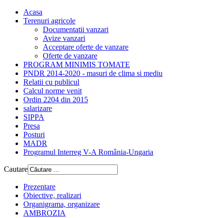
Acasa
Terenuri agricole
Documentatii vanzari
Avize vanzari
Acceptare oferte de vanzare
Oferte de vanzare
PROGRAM MINIMIS TOMATE
PNDR 2014-2020 - masuri de clima si mediu
Relatii cu publicul
Calcul norme venit
Ordin 2204 din 2015
salarizare
SIPPA
Presa
Posturi
MADR
Programul Interreg V-A România-Ungaria
Cautare
Prezentare
Obiective, realizari
Organigrama, organizare
AMBROZIA