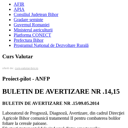
AFIR
APIA
Consiliul Judetean Bihor
Gradare seminte
Guvernul Romaniei
Ministerul agriculturii
Platforma CONECT
Prefectura Bihor
Programul Național de Dezvoltare Rurală
Curs Valutar
oferit de:
curs-valutar-bnr.ro
Proiect-pilot - ANFP
BULETIN DE AVERTIZARE NR .14,15
BULETIN DE AVERTIZARE NR .15/09.05.2014
Laboratorul de Prognoză, Diagnoză, Avertizare, din cadrul Direcţiei
Agricole Bihor comunică tratamentul II pentru combaterea bolilor
foliare la cereale paioase.