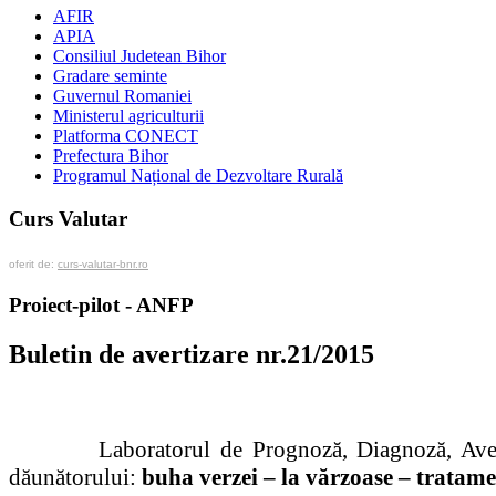
AFIR
APIA
Consiliul Judetean Bihor
Gradare seminte
Guvernul Romaniei
Ministerul agriculturii
Platforma CONECT
Prefectura Bihor
Programul Național de Dezvoltare Rurală
Curs Valutar
oferit de:
curs-valutar-bnr.ro
Proiect-pilot - ANFP
Buletin de avertizare nr.21/2015
La
boratorul de Prognoză, Diagnoză, Aver
dăunătorului
:
buha verzei – la vărzoase – tratamen