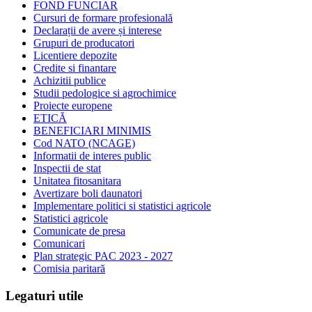
FOND FUNCIAR
Cursuri de formare profesională
Declarații de avere și interese
Grupuri de producatori
Licentiere depozite
Credite si finantare
Achizitii publice
Studii pedologice si agrochimice
Proiecte europene
ETICĂ
BENEFICIARI MINIMIS
Cod NATO (NCAGE)
Informatii de interes public
Inspectii de stat
Unitatea fitosanitara
Avertizare boli daunatori
Implementare politici si statistici agricole
Statistici agricole
Comunicate de presa
Comunicari
Plan strategic PAC 2023 - 2027
Comisia paritară
Legaturi utile