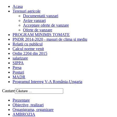
Acasa
Terenuri agricole
Documentatii vanzari
Avize vanzari
Acceptare oferte de vanzare
Oferte de vanzare
PROGRAM MINIMIS TOMATE
PNDR 2014-2020 - masuri de clima si mediu
Relatii cu publicul
Calcul norme venit
Ordin 2204 din 2015
salarizare
SIPPA
Presa
Posturi
MADR
Programul Interreg V-A România-Ungaria
Cautare
Prezentare
Obiective, realizari
Organigrama, organizare
AMBROZIA