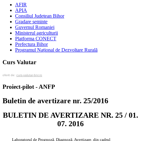
AFIR
APIA
Consiliul Judetean Bihor
Gradare seminte
Guvernul Romaniei
Ministerul agriculturii
Platforma CONECT
Prefectura Bihor
Programul Național de Dezvoltare Rurală
Curs Valutar
oferit de:
curs-valutar-bnr.ro
Proiect-pilot - ANFP
Buletin de avertizare nr. 25/2016
BULETIN DE AVERTIZARE NR. 25 / 01.
07. 2016
Laboratorul de Prognoză, Diagnoză, Avertizare, din cadrul