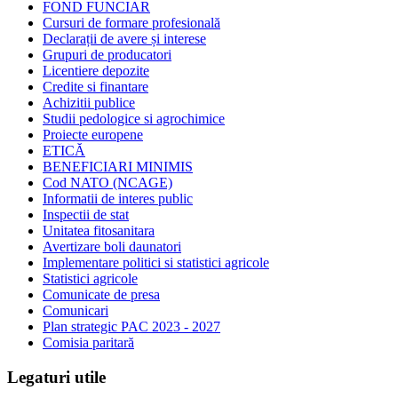
FOND FUNCIAR
Cursuri de formare profesională
Declarații de avere și interese
Grupuri de producatori
Licentiere depozite
Credite si finantare
Achizitii publice
Studii pedologice si agrochimice
Proiecte europene
ETICĂ
BENEFICIARI MINIMIS
Cod NATO (NCAGE)
Informatii de interes public
Inspectii de stat
Unitatea fitosanitara
Avertizare boli daunatori
Implementare politici si statistici agricole
Statistici agricole
Comunicate de presa
Comunicari
Plan strategic PAC 2023 - 2027
Comisia paritară
Legaturi utile