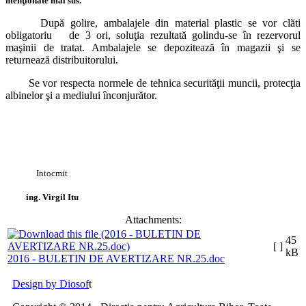
menţionate mai sus.
După golire, ambalajele din material plastic se vor clăti
obligatoriu de 3 ori, soluţia rezultată golindu-se în rezervorul
maşinii de tratat. Ambalajele se depozitează în magazii şi se
returnează distribuitorului.
Se vor respecta normele de tehnica securităţii muncii, protecţia
albinelor şi a mediului înconjurător.
Intocmit
ing. Virgil Itu
Attachments:
45
[ ]
kB
2016 - BULETIN DE AVERTIZARE NR.25.doc
Design by Diosof
t