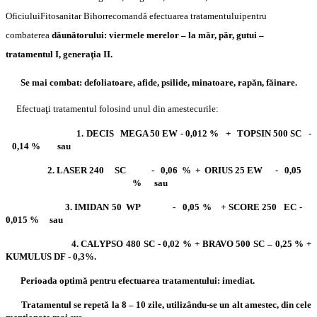
Oficiului
Fitosanitar Bihor
recomandă efectuarea tratamentului
pentru
combaterea
dăunătorului: viermele merelor – la măr, păr, gutui –
tratamentul I, generaţia II.
Se mai combat: defoliatoare, afide, psilide, minatoare, rapăn, făinare.
Efectuaţi tratamentul folosind unul din amestecurile:
1. DECIS MEGA 50 EW - 0,012 % + TOPSIN 500 SC -
0,14 % sau
2. LASER 240 SC - 0,06 % + ORIUS 25 EW - 0,05
% sau
3. IMIDAN 50 WP - 0,05 % + SCORE 250 EC -
0,015 % sau
4. CALYPSO 480 SC - 0,02 % + BRAVO 500 SC – 0,25 % +
KUMULUS DF - 0,3%.
Perioada optimă pentru efectuarea tratamentului: imediat.
Tratamentul se repetă la 8 – 10 zile, utilizându-se un alt amestec, din cele