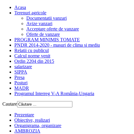
Acasa
Terenuri agricole
Documentatii vanzari
Avize vanzari
Acceptare oferte de vanzare
Oferte de vanzare
PROGRAM MINIMIS TOMATE
PNDR 2014-2020 - masuri de clima si mediu
Relatii cu publicul
Calcul norme venit
Ordin 2204 din 2015
salarizare
SIPPA
Presa
Posturi
MADR
Programul Interreg V-A România-Ungaria
Cautare
Prezentare
Obiective, realizari
Organigrama, organizare
AMBROZIA