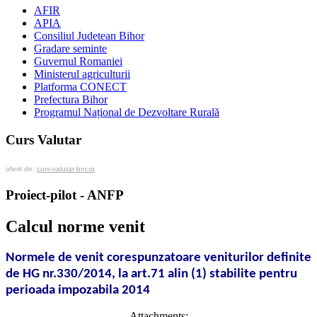
AFIR
APIA
Consiliul Judetean Bihor
Gradare seminte
Guvernul Romaniei
Ministerul agriculturii
Platforma CONECT
Prefectura Bihor
Programul Național de Dezvoltare Rurală
Curs Valutar
oferit de:
curs-valutar-bnr.ro
Proiect-pilot - ANFP
Calcul norme venit
Normele de venit corespunzatoare veniturilor definite
de HG nr.330/2014, la art.71 alin (1) stabilite pentru
perioada impozabila 2014
Attachments: