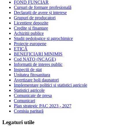
FOND FUNCIAR
Cursuri de formare profesională
Declarații de avere și interese
Grupuri de producatori
Licentiere depozite
Credite si finantare
Achizitii publice
Studii pedologice si agrochimice
Proiecte europene
ETICĂ
BENEFICIARI MINIMIS
Cod NATO (NCAGE)
Informatii de interes public
Inspectii de stat
Unitatea fitosanitara
Avertizare boli daunatori
Implementare politici si statistici agricole
Statistici agricole
Comunicate de presa
Comunicari
Plan strategic PAC 2023 - 2027
Comisia paritară
Legaturi utile