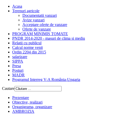
Acasa
Terenuri agricole
Documentatii vanzari
Avize vanzari
Acceptare oferte de vanzare
Oferte de vanzare
PROGRAM MINIMIS TOMATE
PNDR 2014-2020 - masuri de clima si mediu
Relatii cu publicul
Calcul norme venit
Ordin 2204 din 2015
salarizare
SIPPA
Presa
Posturi
MADR
Programul Interreg V-A România-Ungaria
Cautare
Prezentare
Obiective, realizari
Organigrama, organizare
AMBROZIA