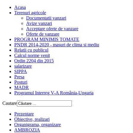
Acasa
Terenuri agricole
Documentatii vanzari
Avize vanzari
Acceptare oferte de vanzare
Oferte de vanzare
PROGRAM MINIMIS TOMATE
PNDR 2014-2020 - masuri de clima si mediu
Relatii cu publicul
Calcul norme venit
Ordin 2204 din 2015
salarizare
SIPPA
Presa
Posturi
MADR
Programul Interreg V-A România-Ungaria
Cautare
Prezentare
Obiective, realizari
Organigrama, organizare
AMBROZIA