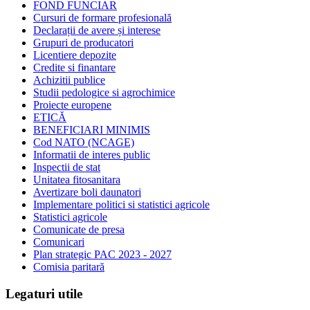
FOND FUNCIAR
Cursuri de formare profesională
Declarații de avere și interese
Grupuri de producatori
Licentiere depozite
Credite si finantare
Achizitii publice
Studii pedologice si agrochimice
Proiecte europene
ETICĂ
BENEFICIARI MINIMIS
Cod NATO (NCAGE)
Informatii de interes public
Inspectii de stat
Unitatea fitosanitara
Avertizare boli daunatori
Implementare politici si statistici agricole
Statistici agricole
Comunicate de presa
Comunicari
Plan strategic PAC 2023 - 2027
Comisia paritară
Legaturi utile