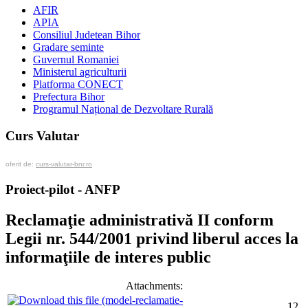
AFIR
APIA
Consiliul Judetean Bihor
Gradare seminte
Guvernul Romaniei
Ministerul agriculturii
Platforma CONECT
Prefectura Bihor
Programul Național de Dezvoltare Rurală
Curs Valutar
oferit de:
curs-valutar-bnr.ro
Proiect-pilot - ANFP
Reclamaţie administrativă II conform
Legii nr. 544/2001 privind liberul acces la
informaţiile de interes public
Attachments:
12