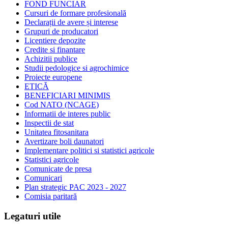
FOND FUNCIAR
Cursuri de formare profesională
Declarații de avere și interese
Grupuri de producatori
Licentiere depozite
Credite si finantare
Achizitii publice
Studii pedologice si agrochimice
Proiecte europene
ETICĂ
BENEFICIARI MINIMIS
Cod NATO (NCAGE)
Informatii de interes public
Inspectii de stat
Unitatea fitosanitara
Avertizare boli daunatori
Implementare politici si statistici agricole
Statistici agricole
Comunicate de presa
Comunicari
Plan strategic PAC 2023 - 2027
Comisia paritară
Legaturi utile