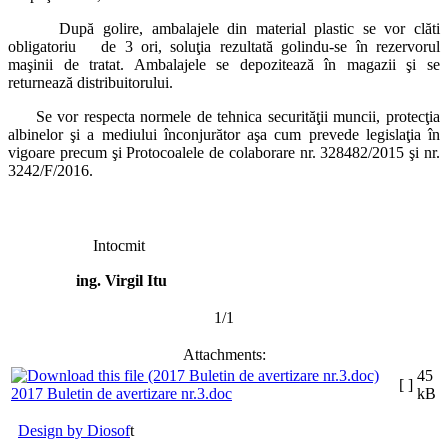
După golire, ambalajele din material plastic se vor clăti
obligatoriu de 3 ori, soluţia rezultată golindu-se în rezervorul
maşinii de tratat. Ambalajele se depozitează în magazii şi se
returnează distribuitorului.
Se vor respecta normele de tehnica securităţii muncii, protecţia
albinelor şi a mediului înconjurător aşa cum prevede legislaţia în
vigoare precum şi Protocoalele de colaborare nr. 328482/2015 şi nr.
3242/F/2016.
Intocmit
ing. Virgil Itu
1/1
Attachments:
45
[ ]
2017 Buletin de avertizare nr.3.doc
kB
Design by Diosof
t