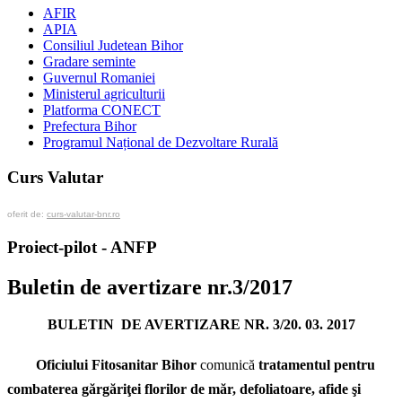
AFIR
APIA
Consiliul Judetean Bihor
Gradare seminte
Guvernul Romaniei
Ministerul agriculturii
Platforma CONECT
Prefectura Bihor
Programul Național de Dezvoltare Rurală
Curs Valutar
oferit de:
curs-valutar-bnr.ro
Proiect-pilot - ANFP
Buletin de avertizare nr.3/2017
BULETIN DE AVERTIZARE NR. 3/20. 03. 2017
Oficiului Fitosanitar Bihor
comunică
tratamentul pentru
combaterea gărgăriţei florilor de măr, defoliatoare, afide şi