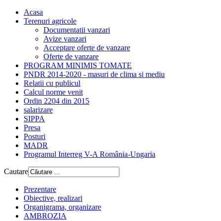
Acasa
Terenuri agricole
Documentatii vanzari
Avize vanzari
Acceptare oferte de vanzare
Oferte de vanzare
PROGRAM MINIMIS TOMATE
PNDR 2014-2020 - masuri de clima si mediu
Relatii cu publicul
Calcul norme venit
Ordin 2204 din 2015
salarizare
SIPPA
Presa
Posturi
MADR
Programul Interreg V-A România-Ungaria
Cautare
Prezentare
Obiective, realizari
Organigrama, organizare
AMBROZIA