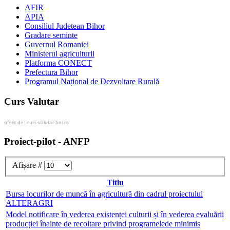
AFIR
APIA
Consiliul Judetean Bihor
Gradare seminte
Guvernul Romaniei
Ministerul agriculturii
Platforma CONECT
Prefectura Bihor
Programul Național de Dezvoltare Rurală
Curs Valutar
oferit de:
curs-valutar-bnr.ro
Proiect-pilot - ANFP
Afișare #
Titlu
Bursa locurilor de muncă în agricultură din cadrul proiectului
ALTERAGRI
Model notificare în vederea existenței culturii și în vederea evaluării
producției înainte de recoltare privind programelede minimis