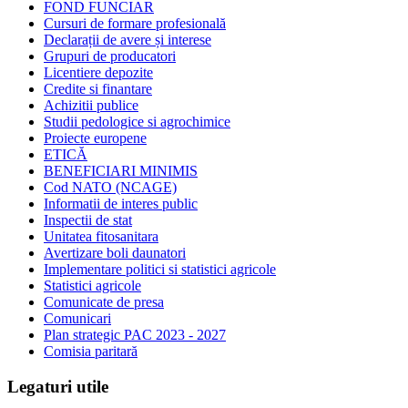
FOND FUNCIAR
Cursuri de formare profesională
Declarații de avere și interese
Grupuri de producatori
Licentiere depozite
Credite si finantare
Achizitii publice
Studii pedologice si agrochimice
Proiecte europene
ETICĂ
BENEFICIARI MINIMIS
Cod NATO (NCAGE)
Informatii de interes public
Inspectii de stat
Unitatea fitosanitara
Avertizare boli daunatori
Implementare politici si statistici agricole
Statistici agricole
Comunicate de presa
Comunicari
Plan strategic PAC 2023 - 2027
Comisia paritară
Legaturi utile