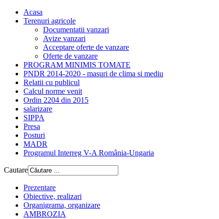
Acasa
Terenuri agricole
Documentatii vanzari
Avize vanzari
Acceptare oferte de vanzare
Oferte de vanzare
PROGRAM MINIMIS TOMATE
PNDR 2014-2020 - masuri de clima si mediu
Relatii cu publicul
Calcul norme venit
Ordin 2204 din 2015
salarizare
SIPPA
Presa
Posturi
MADR
Programul Interreg V-A România-Ungaria
Cautare
Prezentare
Obiective, realizari
Organigrama, organizare
AMBROZIA