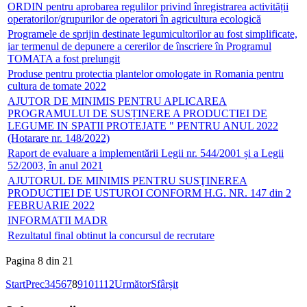
ORDIN pentru aprobarea regulilor privind înregistrarea activității
operatorilor/grupurilor de operatori în agricultura ecologică
Programele de sprijin destinate legumicultorilor au fost simplificate,
iar termenul de depunere a cererilor de înscriere în Programul
TOMATA a fost prelungit
Produse pentru protectia plantelor omologate in Romania pentru
cultura de tomate 2022
AJUTOR DE MINIMIS PENTRU APLICAREA
PROGRAMULUI DE SUSȚINERE A PRODUCTIEI DE
LEGUME IN SPATII PROTEJATE " PENTRU ANUL 2022
(Hotarare nr. 148/2022)
Raport de evaluare a implementării Legii nr. 544/2001 și a Legii
52/2003, în anul 2021
AJUTORUL DE MINIMIS PENTRU SUSŢINEREA
PRODUCTIEI DE USTUROI CONFORM H.G. NR. 147 din 2
FEBRUARIE 2022
INFORMATII MADR
Rezultatul final obtinut la concursul de recrutare
Pagina 8 din 21
Start
Prec
3
4
5
6
7
8
9
10
11
12
Următor
Sfârșit