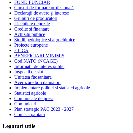
FOND FUNCIAR
Cursuri de formare profesională
Declarații de avere și interese
Grupuri de producatori
Licentiere depozite
Credite si finantare
Achizitii publice
Studii pedologice si agrochimice
Proiecte europene
ETICĂ
BENEFICIARI MINIMIS
Cod NATO (NCAGE)
Informatii de interes public
Inspectii de stat
Unitatea fitosanitara
Avertizare boli daunatori
Implementare politici si statistici agricole
Statistici agricole
Comunicate de presa
Comunicari
Plan strategic PAC 2023 - 2027
Comisia paritară
Legaturi utile