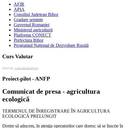
AFIR
APIA
Consiliul Judetean Bihor
Gradare seminte
Guvernul Romaniei
Ministerul agriculturii
Platforma CONECT
Prefectura Bihor
Programul Național de Dezvoltare Rurală
Curs Valutar
oferit de:
curs-valutar-bnr.ro
Proiect-pilot - ANFP
Comunicat de presa - agricultura
ecologică
TERMENUL DE ÎNREGISTRARE ÎN AGRICULTURA
ECOLOGICĂ PRELUNGIT
Dorim să aducem, în atenţia operatorilor care doresc să se înscrie în