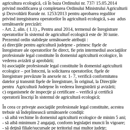
agricultura ecologică, că în baza Ordinului nr. 737/ 15.05.2014
privind modificarea şi completarea Ordinului Ministrului Agriculturii
şi Dezvoltării Rurale nr. 1253/2013 pentru aprobarea regulilor
privind inregistrarea operatorilor în agricultură ecologică, s-au adus
următoarele precizări:
- Art. 2, alin. ( 1.1) ,, Pentru anul 2014, termenul de înregistrare
operatorilor în sistemul de agriculturî ecologică este de 30 iunie.
Prezentul ordin stabileşte următoarele atribuţii :
a) direcţiile pentru agricultură judeţene - primesc fişele de
înregistrare ale operatorilor fie direct, fie prin intermediul asociaţiilor
profesionale legal constituite în domeniul agriculturii ecologice, în
vederea avizării şi aprobării;
b) asociaţiile profesionale legal constituite în domeniul agriculturii
ecologice – pot întocmi, la solicitarea operatorilor, fişele de
înregistrare prevăzute în anexele nr. 1- 7, verifică conformitatea
datelor şi transmit fişele de înregistrare, în original, la Direcţiile
pentru Agricultură Judeţene în vederea înregistrării şi avizării;
c) organismele de inspecţie şi certificare – verifică şi certifică
operatorii înscrişi în sistemul de agricultură ecologică;
În ceea ce priveşte asociaţiile profesionale legal constituite, acestea
trebuie să îndeplinească următoarele condiţii:
- să aibă vechime în domeniul agriculturii ecologice de minim 5 ani;
- să aibă minimum 2 angajaţi, conform legislaţiei muncii în vigoare;
- să deţină filiale/sucursale pe teritoriul mai multor judeţe;