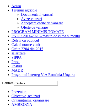
Acasa
Terenuri agricole
Documentatii vanzari
Avize vanzari
Acceptare oferte de vanzare
Oferte de vanzare
PROGRAM MINIMIS TOMATE
PNDR 2014-2020 - masuri de clima si mediu
Relatii cu publicul
Calcul norme venit
Ordin 2204 din 2015
salarizare
SIPPA
Presa
Posturi
MADR
Programul Interreg V-A România-Ungaria
Cautare
Prezentare
Obiective, realizari
Organigrama, organizare
AMBROZIA