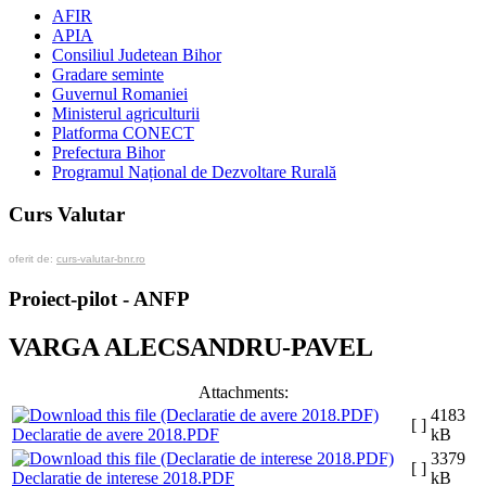
AFIR
APIA
Consiliul Judetean Bihor
Gradare seminte
Guvernul Romaniei
Ministerul agriculturii
Platforma CONECT
Prefectura Bihor
Programul Național de Dezvoltare Rurală
Curs Valutar
oferit de:
curs-valutar-bnr.ro
Proiect-pilot - ANFP
VARGA ALECSANDRU-PAVEL
Attachments:
4183
[ ]
Declaratie de avere 2018.PDF
kB
3379
[ ]
Declaratie de interese 2018.PDF
kB