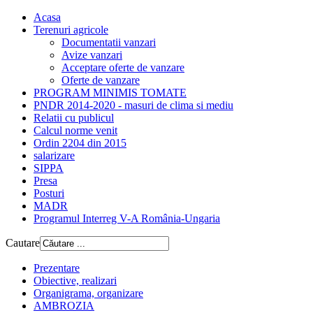
Acasa
Terenuri agricole
Documentatii vanzari
Avize vanzari
Acceptare oferte de vanzare
Oferte de vanzare
PROGRAM MINIMIS TOMATE
PNDR 2014-2020 - masuri de clima si mediu
Relatii cu publicul
Calcul norme venit
Ordin 2204 din 2015
salarizare
SIPPA
Presa
Posturi
MADR
Programul Interreg V-A România-Ungaria
Cautare
Prezentare
Obiective, realizari
Organigrama, organizare
AMBROZIA