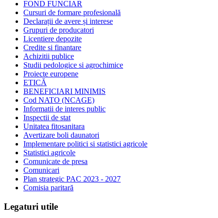
FOND FUNCIAR
Cursuri de formare profesională
Declarații de avere și interese
Grupuri de producatori
Licentiere depozite
Credite si finantare
Achizitii publice
Studii pedologice si agrochimice
Proiecte europene
ETICĂ
BENEFICIARI MINIMIS
Cod NATO (NCAGE)
Informatii de interes public
Inspectii de stat
Unitatea fitosanitara
Avertizare boli daunatori
Implementare politici si statistici agricole
Statistici agricole
Comunicate de presa
Comunicari
Plan strategic PAC 2023 - 2027
Comisia paritară
Legaturi utile