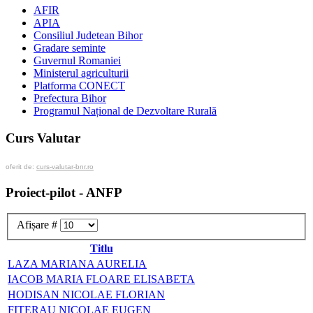
AFIR
APIA
Consiliul Judetean Bihor
Gradare seminte
Guvernul Romaniei
Ministerul agriculturii
Platforma CONECT
Prefectura Bihor
Programul Național de Dezvoltare Rurală
Curs Valutar
oferit de:
curs-valutar-bnr.ro
Proiect-pilot - ANFP
Afișare #
Titlu
LAZA MARIANA AURELIA
IACOB MARIA FLOARE ELISABETA
HODISAN NICOLAE FLORIAN
FITERAU NICOLAE EUGEN