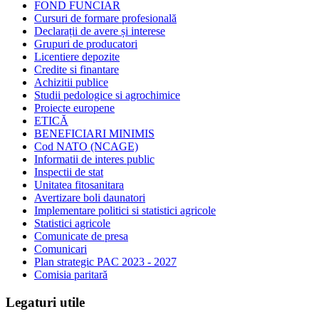
FOND FUNCIAR
Cursuri de formare profesională
Declarații de avere și interese
Grupuri de producatori
Licentiere depozite
Credite si finantare
Achizitii publice
Studii pedologice si agrochimice
Proiecte europene
ETICĂ
BENEFICIARI MINIMIS
Cod NATO (NCAGE)
Informatii de interes public
Inspectii de stat
Unitatea fitosanitara
Avertizare boli daunatori
Implementare politici si statistici agricole
Statistici agricole
Comunicate de presa
Comunicari
Plan strategic PAC 2023 - 2027
Comisia paritară
Legaturi utile