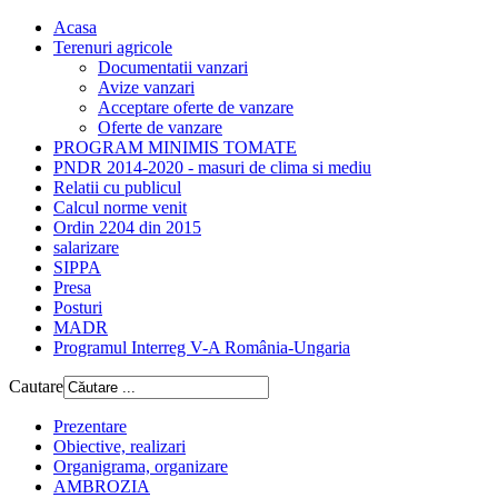
Acasa
Terenuri agricole
Documentatii vanzari
Avize vanzari
Acceptare oferte de vanzare
Oferte de vanzare
PROGRAM MINIMIS TOMATE
PNDR 2014-2020 - masuri de clima si mediu
Relatii cu publicul
Calcul norme venit
Ordin 2204 din 2015
salarizare
SIPPA
Presa
Posturi
MADR
Programul Interreg V-A România-Ungaria
Cautare
Prezentare
Obiective, realizari
Organigrama, organizare
AMBROZIA