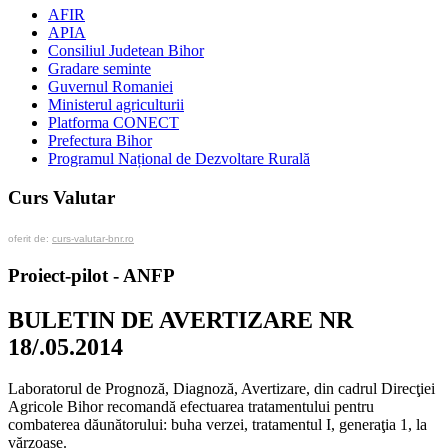
AFIR
APIA
Consiliul Judetean Bihor
Gradare seminte
Guvernul Romaniei
Ministerul agriculturii
Platforma CONECT
Prefectura Bihor
Programul Național de Dezvoltare Rurală
Curs Valutar
oferit de:
curs-valutar-bnr.ro
Proiect-pilot - ANFP
BULETIN DE AVERTIZARE NR
18/.05.2014
Laboratorul de Prognoză, Diagnoză, Avertizare, din cadrul Direcţiei
Agricole Bihor recomandă efectuarea tratamentului pentru
combaterea dăunătorului: buha verzei, tratamentul I, generaţia 1, la
vărzoase.