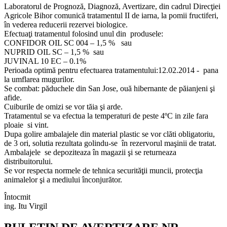
Laboratorul de Prognoză, Diagnoză, Avertizare, din cadrul Direcţiei
Agricole Bihor comunică tratamentul II de iarna, la pomii fructiferi,
în vederea reducerii rezervei biologice.
Efectuaţi tratamentul folosind unul din produsele:
CONFIDOR OIL SC 004 – 1,5 % sau
NUPRID OIL SC – 1,5 % sau
JUVINAL 10 EC – 0.1%
Perioada optimă pentru efectuarea tratamentului:12.02.2014 - pana
la umflarea mugurilor.
Se combat: păduchele din San Jose, ouă hibernante de păianjeni şi
afide.
Cuiburile de omizi se vor tăia şi arde.
Tratamentul se va efectua la temperaturi de peste 4ºC in zile fara
ploaie si vint.
Dupa golire ambalajele din material plastic se vor clăti obligatoriu,
de 3 ori, solutia rezultata golindu-se în rezervorul maşinii de tratat.
Ambalajele se depoziteaza în magazii şi se returneaza
distribuitorului.
Se vor respecta normele de tehnica securităţii muncii, protecţia
animalelor şi a mediului înconjurător.
Întocmit
ing. Itu Virgil