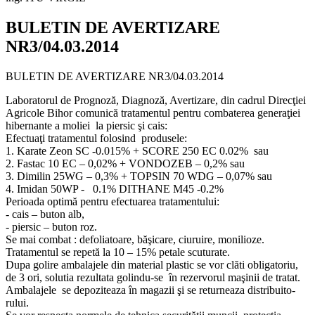
BULETIN DE AVERTIZARE
NR3/04.03.2014
BULETIN DE AVERTIZARE NR3/04.03.2014
Laboratorul de Prognoză, Diagnoză, Avertizare, din cadrul Direcţiei
Agricole Bihor comunică tratamentul pentru combaterea generaţiei
hibernante a moliei la piersic şi cais:
Efectuaţi tratamentul folosind produsele:
1. Karate Zeon SC -0.015% + SCORE 250 EC 0.02% sau
2. Fastac 10 EC – 0,02% + VONDOZEB – 0,2% sau
3. Dimilin 25WG – 0,3% + TOPSIN 70 WDG – 0,07% sau
4. Imidan 50WP - 0.1% DITHANE M45 -0.2%
Perioada optimă pentru efectuarea tratamentului:
- cais – buton alb,
- piersic – buton roz.
Se mai combat : defoliatoare, băşicare, ciuruire, monilioze.
Tratamentul se repetă la 10 – 15% petale scuturate.
Dupa golire ambalajele din material plastic se vor clăti obligatoriu,
de 3 ori, solutia rezultata golindu-se în rezervorul maşinii de tratat.
Ambalajele se depoziteaza în magazii şi se returneaza distribuito-
rului.