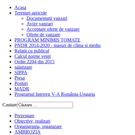
Acasa
Terenuri agricole
Documentatii vanzari
Avize vanzari
Acceptare oferte de vanzare
Oferte de vanzare
PROGRAM MINIMIS TOMATE
PNDR 2014-2020 - masuri de clima si mediu
Relatii cu publicul
Calcul norme venit
Ordin 2204 din 2015
salarizare
SIPPA
Presa
Posturi
MADR
Programul Interreg V-A România-Ungaria
Cautare
Prezentare
Obiective, realizari
Organigrama, organizare
AMBROZIA