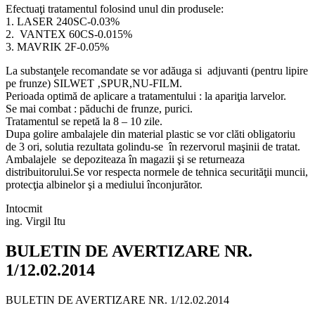
Efectuaţi tratamentul folosind unul din produsele:
1. LASER 240SC-0.03%
2. VANTEX 60CS-0.015%
3. MAVRIK 2F-0.05%
La substanţele recomandate se vor adăuga si adjuvanti (pentru lipire
pe frunze) SILWET ‚SPUR,NU-FILM.
Perioada optimă de aplicare a tratamentului : la apariţia larvelor.
Se mai combat : păduchi de frunze, purici.
Tratamentul se repetă la 8 – 10 zile.
Dupa golire ambalajele din material plastic se vor clăti obligatoriu
de 3 ori, solutia rezultata golindu-se în rezervorul maşinii de tratat.
Ambalajele se depoziteaza în magazii şi se returneaza
distribuitorului.Se vor respecta normele de tehnica securităţii muncii,
protecţia albinelor şi a mediului înconjurător.
Intocmit
ing. Virgil Itu
BULETIN DE AVERTIZARE NR.
1/12.02.2014
BULETIN DE AVERTIZARE NR. 1/12.02.2014