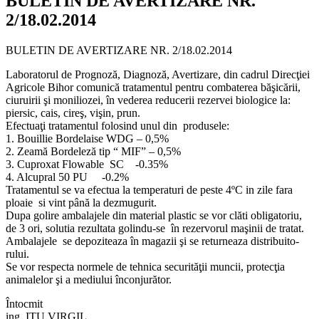
BULETIN DE AVERTIZARE NR.
2/18.02.2014
BULETIN DE AVERTIZARE NR. 2/18.02.2014
Laboratorul de Prognoză, Diagnoză, Avertizare, din cadrul Direcţiei
Agricole Bihor comunică tratamentul pentru combaterea băşicării,
ciuruirii şi moniliozei, în vederea reducerii rezervei biologice la:
piersic, cais, cireş, vişin, prun.
Efectuaţi tratamentul folosind unul din produsele:
1. Bouillie Bordelaise WDG – 0,5%
2. Zeamă Bordeleză tip “ MIF” – 0,5%
3. Cuproxat Flowable SC -0.35%
4. Alcupral 50 PU -0.2%
Tratamentul se va efectua la temperaturi de peste 4ºC in zile fara
ploaie si vint până la dezmugurit.
Dupa golire ambalajele din material plastic se vor clăti obligatoriu,
de 3 ori, solutia rezultata golindu-se în rezervorul maşinii de tratat.
Ambalajele se depoziteaza în magazii şi se returneaza distribuito-
rului.
Se vor respecta normele de tehnica securităţii muncii, protecţia
animalelor şi a mediului înconjurător.
Întocmit
ing. ITU VIRGIL