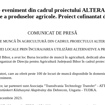
- eveniment din cadrul proiectului ALTER
tive a produselor agricole. Proiect cofinant
COMUNICAT DE PRESĂ
E MUNCĂ ÎN AGRICULTURĂ DIN CADRUL PROIECTULUI ALTER
IEI LOCALE PRIN ÎNCURAJAREA UTILIZĂRII ALTERNATIVE A 
l Bihor, a avut loc Bursa locurilor de muncă în agricultură, dedicată absol
 organizat de Direcția pentru Agricultură Județeană Bihor în cadrul p
ori, care au oferit peste 100 de locuri de muncă disponibile în domeniul a
veniment.
or, iar parteneri sunt Asociația ”Transilvania Technology Transfer” - AT
zetünkert Kőzhasynú Alapitvány
din Debrecen, Ungaria - TUDKA.
decembrie 2023.