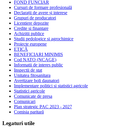
FOND FUNCIAR
Cursuri de formare profesională
Declarații de avere și interese
Grupuri de producatori
Licentiere depozite
Credite si finantare
Achizitii publice
Studii pedologice si agrochimice
Proiecte europene
ETICĂ
BENEFICIARI MINIMIS
Cod NATO (NCAGE)
Informatii de interes public
Inspectii de stat
Unitatea fitosanitara
Avertizare boli daunatori
Implementare politici si statistici agricole
Statistici agricole
Comunicate de presa
Comunicari
Plan strategic PAC 2023 - 2027
Comisia paritară
Legaturi utile