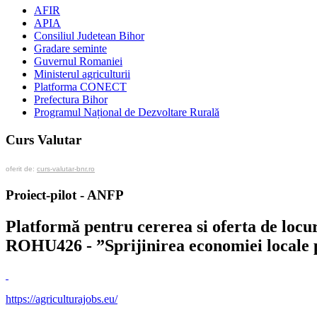
AFIR
APIA
Consiliul Judetean Bihor
Gradare seminte
Guvernul Romaniei
Ministerul agriculturii
Platforma CONECT
Prefectura Bihor
Programul Național de Dezvoltare Rurală
Curs Valutar
oferit de:
curs-valutar-bnr.ro
Proiect-pilot - ANFP
Platformă pentru cererea si oferta de l
ROHU426 - ”Sprijinirea economiei locale pr
https://agriculturajobs.eu/