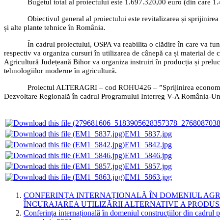
Bugetul total al proiectului este 1.697.320,00 euro (din care 
Obiectivul general al proiectului este revitalizarea și sprijinir
și alte plante tehnice în România.
În cadrul proiectului, OSPA va reabilita o clădire în care va f
respectiv va organiza cursuri în utilizarea de cânepă ca și material de 
Agricultură Județeană Bihor va organiza instruiri în producția și preluc
tehnologiilor moderne în agricultură.
Proiectul ALTERAGRI – cod ROHU426 – ”Sprijinirea economiei l
Dezvoltare Regională în cadrul Programului Interreg V-A România-Un
EM1_5837.jpg
EM1_5842.jpg
EM1_5846.jpg
EM1_5857.jpg
EM1_5863.jpg
CONFERINȚA INTERNAȚIONALĂ ÎN DOMENIUL AGRI
ÎNCURAJAREA UTILIZĂRII ALTERNATIVE A PRODUSELO
Conferința internațională în domeniul construcțiilor din cadrul