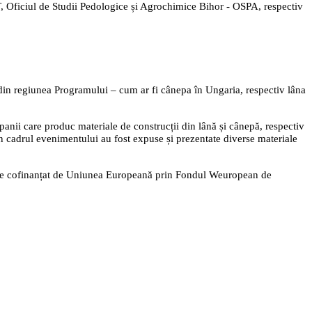
T, Oficiul de Studii Pedologice și Agrochimice Bihor - OSPA, respectiv
ale din regiunea Programului – cum ar fi cânepa în Ungaria, respectiv lâna
anii care produc materiale de construcții din lână și cânepă, respectiv
În cadrul evenimentului au fost expuse și prezentate diverse materiale
este cofinanțat de Uniunea Europeană prin Fondul Weuropean de