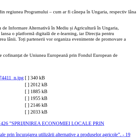
ale din regiunea Programului – cum ar fi cânepa în Ungaria, respectiv lâna
u de Informare Alternativă în Mediu și Agricultură în Ungaria,
lansa o platformă digitală de e-learning, iar Direcția pentru
rarea lânii. Toți partenerii vor organiza evenimente de promovare a
ste cofinanțat de Uniunea Europeană prin Fondul European de
4411_n.jpg
[ ]
340 kB
[ ]
2012 kB
[ ]
1885 kB
[ ]
1955 kB
[ ]
2146 kB
[ ]
2033 kB
26 ”SPRIJINIREA ECONOMIEI LOCALE PRIN
rin încurajarea utilizării alternative a produselor agricole”. - 19