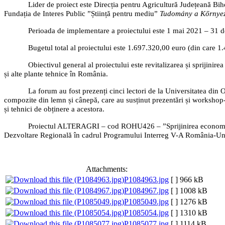
Lider de proiect este Direcția pentru Agricultură Județeană Bih
Fundația de Interes Public ”Știință pentru mediu”
Tudomány
a Kőrnye
Perioada de implementare a proiectului este 1 mai 2021 – 31 
Bugetul total al proiectului este 1.697.320,00 euro (din care 
Obiectivul general al proiectului este revitalizarea și sprijinir
și alte plante tehnice în România.
La forum au fost prezenți cinci lectori de la Universitatea din
compozite din lemn și cânepă, care au susținut prezentări și workshop-u
și tehnici de obținere a acestora.
Proiectul ALTERAGRI – cod ROHU426 – ”Sprijinirea economiei l
Dezvoltare Regională în cadrul Programului Interreg V-A România-Un
Attachments:
P1084963.jpg
[ ]
966 kB
P1084967.jpg
[ ]
1008 kB
P1085049.jpg
[ ]
1276 kB
P1085054.jpg
[ ]
1310 kB
P1085077.jpg
[ ]
1114 kB