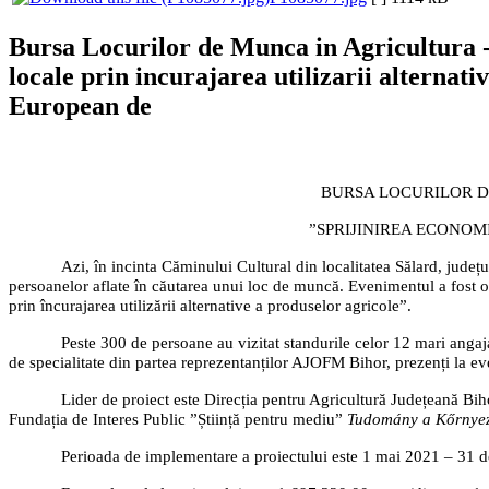
Bursa Locurilor de Munca in Agricultura 
locale prin incurajarea utilizarii alterna
European de
BURSA LOCURILOR D
”SPRIJINIREA ECONOM
Azi, în incinta Căminului Cultural din localitatea Sălard, județu
persoanelor aflate în căutarea unui loc de muncă. Evenimentul a fost
prin încurajarea utilizării alternative a produselor agricole”.
Peste 300 de persoane au vizitat standurile celor 12 mari angajat
de specialitate din partea reprezentanților AJOFM Bihor, prezenți la e
Lider de proiect este Direcția pentru Agricultură Județeană Bih
Fundația de Interes Public ”Știință pentru mediu”
Tudomány
a Kőrnye
Perioada de implementare a proiectului este 1 mai 2021 – 31 