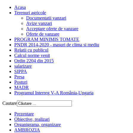
Acasa
Terenuri agricole
Documentatii vanzari
Avize vanzari
Acceptare oferte de vanzare
Oferte de vanzare
PROGRAM MINIMIS TOMATE
PNDR 2014-2020 - masuri de clima si mediu
Relatii cu publicul
Calcul norme venit
Ordin 2204 din 2015
salarizare
SIPPA
Presa
Posturi
MADR
Programul Interreg V-A România-Ungaria
Cautare
Prezentare
Obiective, realizari
Organigrama, organizare
AMBROZIA