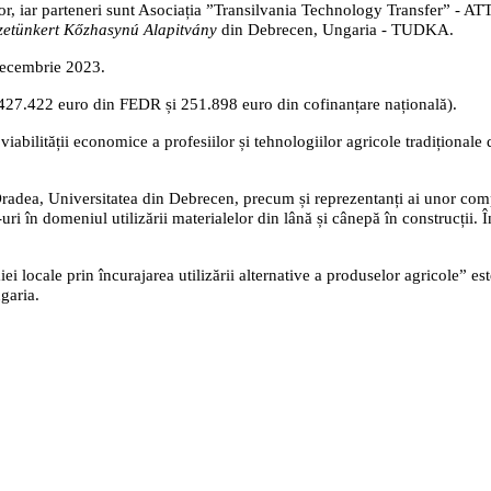
or, iar parteneri sunt Asociația ”Transilvania Technology Transfer” - AT
zetünkert Kőzhasynú Alapitvány
din Debrecen, Ungaria - TUDKA.
decembrie 2023.
1.427.422 euro din FEDR și 251.898 euro din cofinanțare națională).
ea viabilității economice a profesiilor și tehnologiilor agricole tradițion
 Oradea, Universitatea din Debrecen, precum și reprezentanți ai unor comp
ri în domeniul utilizării materialelor din lână și cânepă în construcții. 
ocale prin încurajarea utilizării alternative a produselor agricole” 
garia.