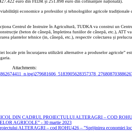
1.427.422 euro din FEDR și 251.898 euro din cofinanțare națională).
ea viabilității economice a profesiilor și tehnologiilor agricole tradițion
uncționa Centrul de Instruire în Agricultură, TUDKA va construi un Centr
construcție (beton de cânepă, împletirea funiilor de cânepă, etc.), ATT va 
rarea plantelor tehnice (in, cânepă, etc.), respectiv colectarea și preluc
ocale prin încurajarea utilizării alternative a produselor agricole” e
garia.
Attachments:
279681606_5183905628357378_276808703886267
COL DIN CADRUL PROIECTULUI ALTERAGRI – COD ROHU4
R AGRICOLE” - 30 martie 2023
 proiectului ALTERAGRI – cod ROHU426 – ”Sprijinirea economiei locale p