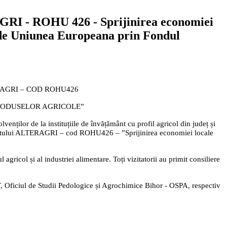
AGRI - ROHU 426 - Sprijinirea economiei
at de Uniunea Europeana prin Fondul
AGRI – COD ROHU426
PRODUSELOR AGRICOLE”
venților de la instituțiile de învățământ cu profil agricol din județ și
roiectului ALTERAGRI – cod ROHU426 – ”Sprijinirea economiei locale
gricol și al industriei alimentare. Toți vizitatorii au primit consiliere
T, Oficiul de Studii Pedologice și Agrochimice Bihor - OSPA, respectiv