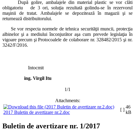
După golire, ambalajele din material plastic se vor clăti
obligatoriu de 3 ori, soluţia rezultată golindu-se în rezervorul
maşinii de tratat. Ambalajele se depozitează în magazii şi se
returnează distribuitorului.
Se vor respecta normele de tehnica securităţii muncii, protecţia
albinelor şi a mediului înconjurător aşa cum prevede legislaţia în
vigoare precum şi Protocoalele de colaborare nr. 328482/2015 şi nr.
3242/F/2016.
Intocmit
ing. Virgil Itu
1/1
Attachments:
46
[ ]
2017 Buletin de avertizare nr.2.doc
kB
Buletin de avertizare nr. 1/2017