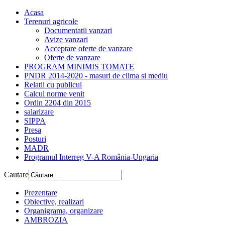
Acasa
Terenuri agricole
Documentatii vanzari
Avize vanzari
Acceptare oferte de vanzare
Oferte de vanzare
PROGRAM MINIMIS TOMATE
PNDR 2014-2020 - masuri de clima si mediu
Relatii cu publicul
Calcul norme venit
Ordin 2204 din 2015
salarizare
SIPPA
Presa
Posturi
MADR
Programul Interreg V-A România-Ungaria
Cautare
Prezentare
Obiective, realizari
Organigrama, organizare
AMBROZIA