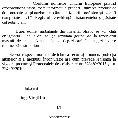
Conform normelor Uniunii Europene privind
ecocondiţionalitatea, toate informaţiile privind utilizarea produselor
de protecţie a plantelor de către utilizatorii profesionişti vor fi
completate la zi în Registrul de evidenţă a tratamentelor şi păstrate
cel puţin 3 ani,
După golire, ambalajele din material plastic se vor clăti
obligatoriu de 3 ori, soluţia rezultată golindu-se în rezervorul
maşinii de tratat. Ambalajele se depozitează în magazii şi se
returnează distribuitorului.
Se vor respecta normele de tehnica securităţii muncii, protecţia
albinelor şi a mediului înconjurător aşa cum prevede legislaţia în
vigoare precum şi Protocoalele de colaborare nr. 328482/2015 şi nr.
3242/F/2016.
Intocmit
ing. Virgil Itu
1/1
Attachments: