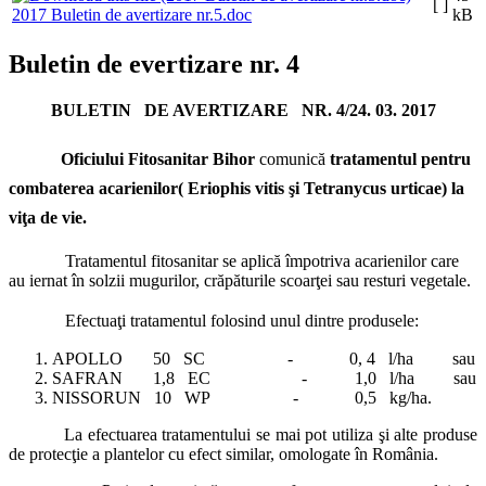
[ ]
2017 Buletin de avertizare nr.5.doc
kB
Buletin de evertizare nr. 4
BULETIN DE AVERTIZARE NR. 4/24. 03. 2017
Oficiului Fitosanitar Bihor
comunică
tratamentul pentru
combaterea acarienilor( Eriophis vitis şi Tetranycus urticae) la
viţa de vie.
Tratamentul fitosanitar se aplică împotriva acarienilor care
au iernat în solzii mugurilor, crăpăturile scoarţei sau resturi vegetale.
Efectuaţi tratamentul folosind unul dintre produsele:
APOLLO 50 SC - 0, 4 l/ha sau
SAFRAN 1,8 EC - 1,0 l/ha sau
NISSORUN 10 WP - 0,5 kg/ha.
La efectuarea tratamentului se mai pot utiliza şi alte produse
de protecţie a plantelor cu efect similar, omologate în România.