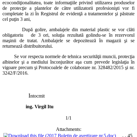
ecocondiţionalitatea, toate informaţiile privind utilizarea produselor
de protecţie a plantelor de către utilizatorii profesionişti vor fi
completate la zi în Registrul de evidenţă a tratamentelor şi păstrate
cel puţin 3 ani,
După golire, ambalajele din material plastic se vor clăti
obligatoriu de 3 ori, soluţia rezultată golindu-se în rezervorul
maşinii de tratat. Ambalajele se depozitează în magazii şi se
returnează distribuitorului.
Se vor respecta normele de tehnica securităţii muncii, protecţia
albinelor şi a mediului înconjurător aşa cum prevede legislaţia în
vigoare precum şi Protocoalele de colaborare nr. 328482/2015 şi nr.
3242/F/2016.
I
ntocmit
ing. Virgil Itu
1/1
Attachments:
45