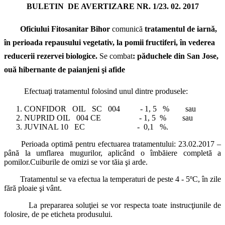
BULETIN DE AVERTIZARE NR. 1/23. 02. 2017
Oficiului Fitosanitar Bihor
comunică
tratamentul de iarnă,
în perioada repausului vegetativ, la pomii fructiferi, în vederea
reducerii rezervei biologice.
Se combat
: păduchele din San Jose,
ouă hibernante de paianjeni şi afide
Efectuaţi tratamentul folosind unul dintre produsele:
CONFIDOR OIL SC 004 - 1, 5 % sau
NUPRID OIL 004 CE - 1, 5 % sau
JUVINAL 10 EC - 0,1 %.
Perioada optimă pentru efectuarea tratamentului: 23.02.2017 –
până la umflarea mugurilor, aplicând o îmbăiere completă a
pomilor.Cuiburile de omizi se vor tăia şi arde.
Tratamentul se va efectua la temperaturi de peste 4 - 5ºC, în zile
fără ploaie şi vânt.
La prepararea soluţiei se vor respecta toate instrucţiunile de
folosire, de pe eticheta produsului.