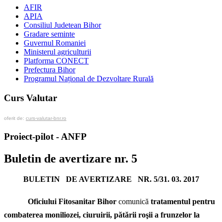
AFIR
APIA
Consiliul Judetean Bihor
Gradare seminte
Guvernul Romaniei
Ministerul agriculturii
Platforma CONECT
Prefectura Bihor
Programul Național de Dezvoltare Rurală
Curs Valutar
oferit de:
curs-valutar-bnr.ro
Proiect-pilot - ANFP
Buletin de avertizare nr. 5
BULETIN DE AVERTIZARE NR. 5/31. 03. 2017
Oficiului Fitosanitar Bihor
comunică
tratamentul pentru
combaterea moniliozei, ciuruirii, pătării roşii a frunzelor la