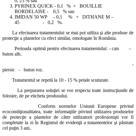
0, 25 % sau
PYRINEX QUICK - 0,1 % + BOUILLIE
BORDELAISE - 0,5 % sau
IMIDAN 50 WP - 0,1 % + DITHANE M –
45 - 0,2 %.
La efectuarea tratamentului se mai pot utiliza şi alte produse de
protecţie a plantelor cu efect similar, omologate în România.
Perioada optimă pentru efectuarea tratamentului: - cais –
buton alb,
-
piersic - buton roz.
Tratamentul se repetă la 10 - 15 % petale scuturate.
La prepararea soluţiei se vor respecta toate instrucţiunile de
folosire, de pe eticheta produsului.
Conform normelor Uniunii Europene privind
ecocondiţionalitatea, toate informaţiile privind utilizarea produselor
de protecţie a plantelor de către utilizatorii profesionişti vor fi
completate la zi în Registrul de evidenţă a tratamentelor şi păstrate
cel puţin 3 ani,