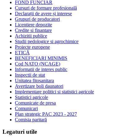
FOND FUNCIAR
Cursuri de formare profesională
Declarații de avere și interese
Grupuri de producatori
Licentiere depozite
Credite si finantare
Achizitii publice
Studii pedologice si agrochimice
Proiecte europene
ETICĂ
BENEFICIARI MINIMIS
Cod NATO (NCAGE)
Informatii de interes public
Inspectii de stat
Unitatea fitosanitara
Avertizare boli daunatori
Implementare politici si statistici agricole
Statistici agricole
Comunicate de presa
Comunicari
Plan strategic PAC 2023 - 2027
Comisia paritară
Legaturi utile