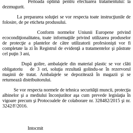
Perioada optimă pentru efectuarea tratamentului: la
dezmugurit.
La prepararea soluţiei se vor respecta toate instrucţiunile de
folosire, de pe eticheta produsului.
Conform normelor Uniunii Europene privind
ecocondiţionalitatea, toate informaţiile privind utilizarea produselor
de protecţie a plantelor de către utilizatorii profesionişti vor fi
completate la zi în Registrul de evidenţă a tratamentelor şi păstrate
cel puţin 3 ani,
După golire, ambalajele din material plastic se vor clăti
obligatoriu de 3 ori, soluţia rezultată golindu-se în rezervorul
maşinii de tratat. Ambalajele se depozitează în magazii şi se
returnează distribuitorului.
Se vor respecta normele de tehnica securităţii muncii, protecţia
albinelor şi a mediului înconjurător aşa cum prevede legislaţia în
vigoare precum şi Protocoalele de colaborare nr. 328482/2015 şi nr.
3242/F/2016.
Intocmit