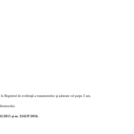
în Registrul de evidenţă a tratamentelor şi păstrate cel puţin 3 ani,
ibuitorului.
82/2015 şi nr. 3242/F/2016.