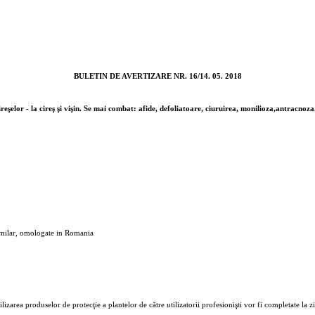
BULETIN DE AVERTIZARE NR. 16/14. 05. 2018
elor - la cireş şi vişin. Se mai combat: afide, defoliatoare, ciuruirea, monilioza,antracnoza
 similar, omologate in Romania
rea produselor de protecţie a plantelor de către utilizatorii profesionişti vor fi completate la zi 