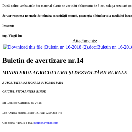
După golire, ambalajele din material plastic se vor clăti obligatoriu de 3 ori, soluţia rezultată g
Se vor respecta normele de tehnica securităţii muncii, protecţia albinelor şi a mediului în
Intocmit
ing. Virgil Itu
Attachments:
Buletin nr. 16-201
Buletin de avertizare nr.14
MINISTERUL AGRICULTURII
Ş
I DEZVOLTĂRII RURALE
AUTORITATEA NAŢIONALĂ FITOSANITARĂ
OFICIUL FITOSANITAR BIHOR
Str. Dimitrie Cantemir, nr. 24-26
Loc. Oradea, judeţul Bihor Tel/Fax: 0259 268 743
Cod poştal 410519 e-mail:
ufbihor@yahoo.com