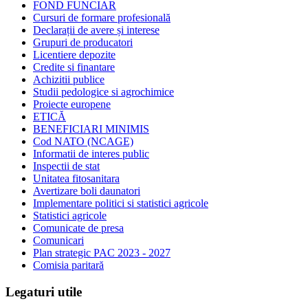
FOND FUNCIAR
Cursuri de formare profesională
Declarații de avere și interese
Grupuri de producatori
Licentiere depozite
Credite si finantare
Achizitii publice
Studii pedologice si agrochimice
Proiecte europene
ETICĂ
BENEFICIARI MINIMIS
Cod NATO (NCAGE)
Informatii de interes public
Inspectii de stat
Unitatea fitosanitara
Avertizare boli daunatori
Implementare politici si statistici agricole
Statistici agricole
Comunicate de presa
Comunicari
Plan strategic PAC 2023 - 2027
Comisia paritară
Legaturi utile