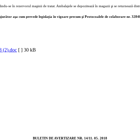
olindu-se în rezervorul maşinii de tratat. Ambalajele se depozitează în magazii şi se returnează distr
conjurător aşa cum prevede legislaţia în vigoare precum şi Protocoalele de colaborare nr. 3284
8 (2).doc
[ ]
30 kB
BULETIN DE AVERTIZARE NR. 14/11. 05. 2018