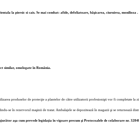
tala la piersic si cais. Se mai combat: afide, defoliatoare, băşicarea, ciuruirea, monilioza .
fect similar, omologate în România.
rea produselor de protecţie a plantelor de către utilizatorii profesionişti vor fi completate la zi 
olindu-se în rezervorul maşinii de tratat. Ambalajele se depozitează în magazii şi se returnează distr
conjurător aşa cum prevede legislaţia în vigoare precum şi Protocoalele de colaborare nr. 3284