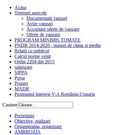
Acasa
Terenuri agricole
Documentatii vanzari
Avize vanzari
Acceptare oferte de vanzare
Oferte de vanzare
PROGRAM MINIMIS TOMATE
PNDR 2014-2020 - masuri de clima si mediu
Relatii cu publicul
Calcul norme venit
Ordin 2204 din 2015
salarizare
SIPPA
Presa
Posturi
MADR
Programul Interreg V-A România-Ungaria
Cautare
Prezentare
Obiective, realizari
Organigrama, organizare
AMBROZIA