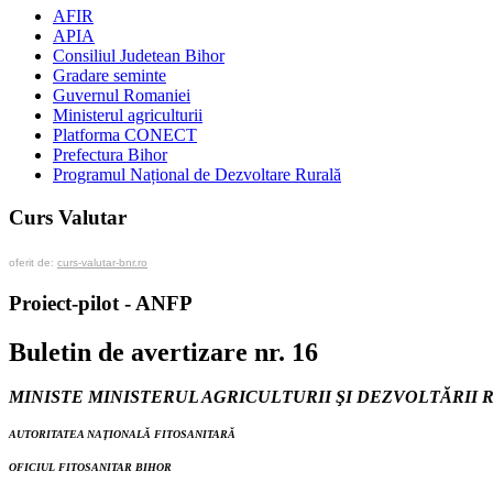
AFIR
APIA
Consiliul Judetean Bihor
Gradare seminte
Guvernul Romaniei
Ministerul agriculturii
Platforma CONECT
Prefectura Bihor
Programul Național de Dezvoltare Rurală
Curs Valutar
oferit de:
curs-valutar-bnr.ro
Proiect-pilot - ANFP
Buletin de avertizare nr. 16
MINISTE MINISTERUL AGRICULTURII
Ş
I DEZVOLTĂRII 
AUTORITATEA NAŢIONALĂ FITOSANITARĂ
OFICIUL FITOSANITAR BIHOR