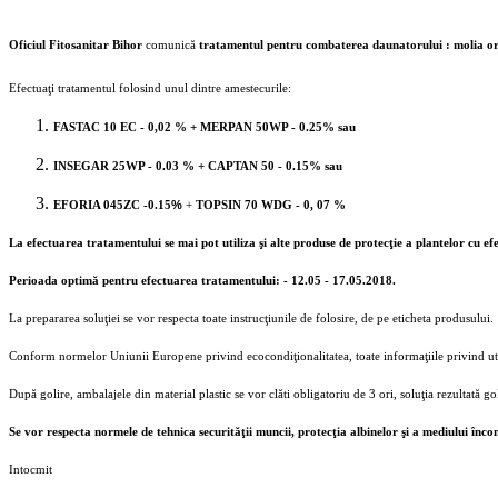
Oficiul Fitosanitar Bihor
comunică
tratamentul pentru combaterea daunatorului : molia orien
Efectuaţi tratamentul folosind unul dintre amestecurile:
FASTAC 10 EC - 0,02 % + MERPAN 50WP - 0.25% sau
INSEGAR 25WP - 0.03 % + CAPTAN 50 - 0.15% sau
%
EFORIA 045ZC -0.15
+
TOPSIN 70 WDG - 0, 07 %
La efectuarea tratamentului se mai pot utiliza şi alte produse de protecţie a plantelor cu e
Perioada optimă pentru efectuarea tratamentului: - 12.05 - 17.05.2018.
La prepararea soluţiei se vor respecta toate instrucţiunile de folosire, de pe eticheta produsului.
Conform normelor Uniunii Europene privind ecocondiţionalitatea, toate informaţiile privind utiliza
După golire, ambalajele din material plastic se vor clăti obligatoriu de 3 ori, soluţia rezultată g
Se vor respecta normele de tehnica securităţii muncii, protecţia albinelor şi a mediului în
Intocmit