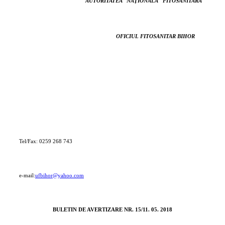
AUTORITATEA NAŢIONALĂ FITOSANITARĂ
OFICIUL FITOSANITAR BIHOR
26
0259 268 743
ail:
ufbihor@yahoo.com
BULETIN DE AVERTIZARE NR. 15/11. 05. 2018