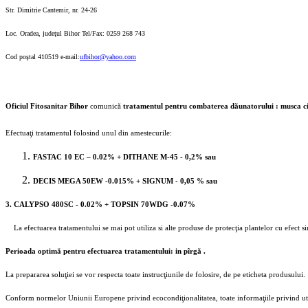
Str. Dimitrie Cantemir, nr. 24-26
Loc. Oradea, judeţul Bihor Tel/Fax: 0259 268 743
Cod poştal 410519 e-mail:
ufbihor@yahoo.com
Oficiul Fitosanitar Bihor
comunică
tratamentul pentru combaterea dăunatorului : musca cireş
Efectuaţi tratamentul folosind unul din amestecurile:
FASTAC 10 EC – 0.02% + DITHANE M-45 - 0,2% sau
DECIS MEGA 50EW -0.015% + SIGNUM - 0,05 % sau
3. CALYPSO 480SC - 0.02% + TOPSIN 70WDG -0.07%
La efectuarea tratamentului se mai pot utiliza si alte produse de protecţia plantelor cu efect
Perioada optimă pentru efectuarea tratamentului: in pîrgă .
La prepararea soluţiei se vor respecta toate instrucţiunile de folosire, de pe eticheta produsului.
Conform normelor Uniunii Europene privind ecocondiţionalitatea, toate informaţiile privind utiliza