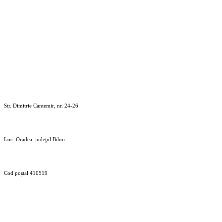
Str. Dimitrie Cantemir, nr. 24-
Loc. Oradea, judeţul Bihor Tel/Fax: 
Cod poştal 410519 e-m