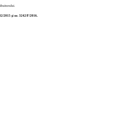
ibuitorului.
82/2015 şi nr. 3242/F/2016.